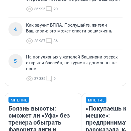
36 995
20
Как звучит БПЛА. Послушайте, жители
4
Башкирии: это может спасти вашу жизнь
28 987
36
На популярных у жителей Башкирии озерах
5
открыли бассейн, но туристы довольны не
всем
27 385
9
МНЕНИЕ
МНЕНИЕ
Боязнь высоты:
«Покупаешь ко
сможет ли «Уфа» без
мешке»:
тренера обыграть
предпринимат
фаворита лиги и
рассказала, как