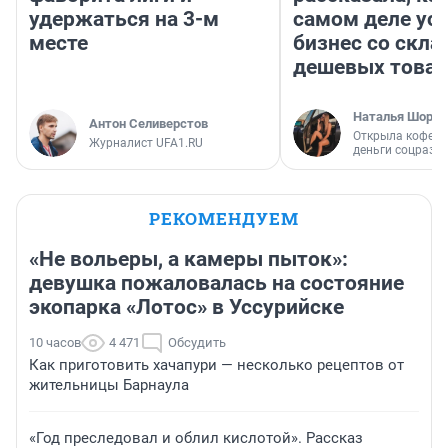
удержаться на 3-м
самом деле ус
месте
бизнес со скл
дешевых това
Наталья Шорох
Антон Селиверстов
Открыла кофейн
Журналист UFA1.RU
деньги соцразв
РЕКОМЕНДУЕМ
«Не вольеры, а камеры пыток»:
девушка пожаловалась на состояние
экопарка «Лотос» в Уссурийске
10 часов
4 471
Обсудить
Как приготовить хачапури — несколько рецептов от
жительницы Барнаула
«Год преследовал и облил кислотой». Рассказ