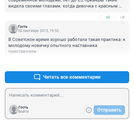
видела своими глазами. когда девочка с красным 
дипломом, выпрямив спинку ходила 2 недели, и в 
+0
–0
итоге желание уволиться объяснила тем что у нее 
возникло особой охоты читать все ЭТИ документы, 
Гость
по моим наблюдениям ее интерес на 50% рабочего 
30 сентября 2015, 19:52
времени был направлен на собственный мобильный 
В Советское время хорошо работала такая практика: к 
телефон.

молодому новичку опытного наставника 
На лице вечно было написано какое-то самомнение, 
приставляли.
конечно же в день подачи заявления об увольнении 
возник вопрос о заработной плате. 

+1
–0
Я подумала тогда ...мда огребет еще по жизни 
деточка...

Читать все комментарии
Может тенденция такая...
Гость
Отправить
Войти