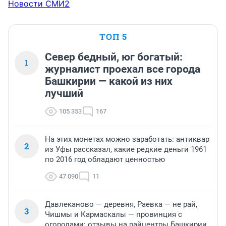
Новости СМИ2
ТОП 5
Север бедный, юг богатый:
1
журналист проехал все города
Башкирии — какой из них
лучший
105 353
167
На этих монетах можно заработать: антиквар
2
из Уфы рассказал, какие редкие деньги 1961
по 2016 год обладают ценностью
47 090
11
Давлеканово — деревня, Раевка — не рай,
3
Чишмы и Кармаскалы — провинция с
огородами: отзывы на райцентры Башкирии