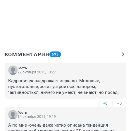
КОММЕНТАРИИ
693
Гость
22 октября 2015, 13:27
Кадровичек раздражает зеркало. Молодые, 
пустоголовые, хотят устроиться напором, 
"активностью", ничего не умеют, не знают, но посади 
его на рабочее место - и вместо работы начнёт 
+0
–0
разводить вокруг себя царство своих настроений, и 
уже отношения с ним надо выстраивать, находить 
Гость
"подход". Считая при этом это болото своим "опытом", 
14 октября 2015, 19:19
который "полезен для дела".
А по мне -очень даже четко описана тенденция 
современной молодежи, лет до 25, примеры такие 