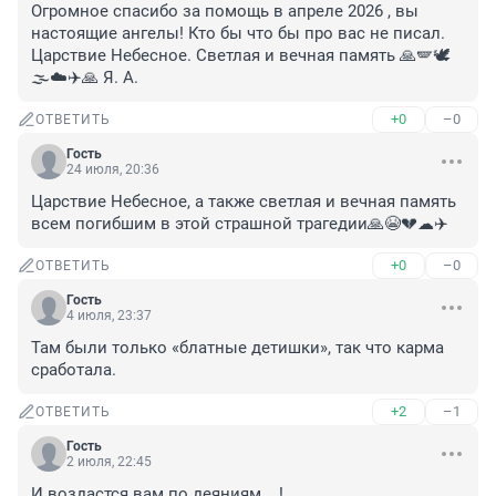
Огромное спасибо за помощь в апреле 2026 , вы 
настоящие ангелы! Кто бы что бы про вас не писал. 
Царствие Небесное. Светлая и вечная память 🙏🪽🕊
🌫☁✈️🙏 Я. А.
+0
–0
ОТВЕТИТЬ
Гость
24 июля, 20:36
Царствие Небесное, а также светлая и вечная память 
всем погибшим в этой страшной трагедии🙏😭💔☁✈️
+0
–0
ОТВЕТИТЬ
Гость
4 июля, 23:37
Там были только «блатные детишки», так что карма 
сработала.
+2
–1
ОТВЕТИТЬ
Гость
2 июля, 22:45
И воздастся вам по деяниям....!