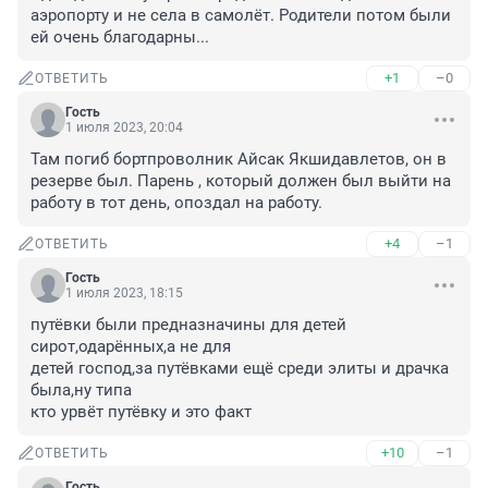
аэропорту и не села в самолёт. Родители потом были 
ей очень благодарны...
+1
–0
ОТВЕТИТЬ
Гость
1 июля 2023, 20:04
Там погиб бортпроволник Айсак Якшидавлетов, он в 
резерве был. Парень , который должен был выйти на 
работу в тот день, опоздал на работу.
+4
–1
ОТВЕТИТЬ
Гость
1 июля 2023, 18:15
путёвки были предназначины для детей 
сирот,одарённых,а не для

детей господ,за путёвками ещё среди элиты и драчка 
была,ну типа

кто урвёт путёвку и это факт
+10
–1
ОТВЕТИТЬ
Гость