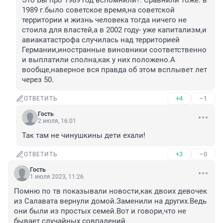
Это Вы про 1989 год вспомнили?. Сравнили тоже: в 
1989 г.было советское время,на советской 
территории и жизнь человека тогда ничего не 
стоила для властей,а в 2002 году- уже капитализм,и 
авиакатастрофа случилась над территорией 
Германии,иностранные виновники соответственно 
и выплатили сполна,как у них положено.А 
вообще,наверное вся правда об этом всплывет лет 
через 50.
+4
–1
ОТВЕТИТЬ
Гость
2 июля, 16:01
Так там не чинушкины дети ехали!
+3
–0
ОТВЕТИТЬ
Гость
1 июля 2023, 11:26
Помню по тв показывали новости,как двоих девочек 
из Салавата вернули домой.Заменили на других.Ведь 
они были из простых семей.Вот и говори,что не 
бывает случайных совпадений.