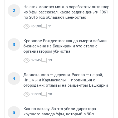
На этих монетах можно заработать: антиквар
2
из Уфы рассказал, какие редкие деньги 1961
по 2016 год обладают ценностью
46 590
11
Кровавое Рождество: как до смерти забили
3
бизнесмена из Башкирии и что стало с
организатором убийства
37 345
13
Давлеканово — деревня, Раевка — не рай,
4
Чишмы и Кармаскалы — провинция с
огородами: отзывы на райцентры Башкирии
33 913
20
Как по заказу. За что убили директора
5
крупного завода Уфы, который в 90-х