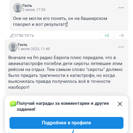
Гость
2 июля, 17:55
Они не могли его понять, он на башкирском 
говорил и вот результат☝️
+2
–0
ОТВЕТИТЬ
Гость
1 июля 2023, 11:49
Вначале на fm радио Европа плюс передали, что в 
авиакатастрофе погибли дети сироты летевшие этим 
рейсом на отдых. Тем самым слово "сироты" должно 
было придать трагичности к катастрофе, но когда 
выяснилась правда получилось всё в точности 
наоборот!
+8
–2
ОТВЕТИТЬ
1
Получай награды за комментарии и другие 
задания!
Гость
1 июля 2023, 15:22
Подробнее в профиле
Добрый самаритянин, 👍