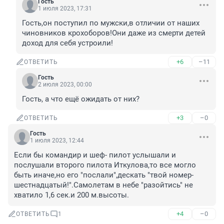
Гость
1 июля 2023, 17:31
Гость,он поступил по мужски,в отличии от наших 
чиновников крохоборов!Они даже из смерти детей 
доход для себя устроили!
+6
–11
ОТВЕТИТЬ
Гость
2 июля 2023, 00:00
Гость, а что ещё ожидать от них?
+3
–0
ОТВЕТИТЬ
Гость
1 июля 2023, 12:44
Если бы командир и шеф- пилот услышали и 
послушали второго пилота Иткулова,то все могло 
быть иначе,но его "послали",дескать "твой номер- 
шестнадцатый!".Самолетам в небе "разойтись" не 
хватило 1,6 сек.и 200 м.высоты.
+4
–0
ОТВЕТИТЬ
1