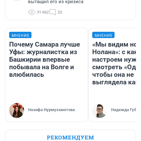
вытащил его из кризиса
31 662
23
МНЕНИЕ
МНЕНИЕ
Почему Самара лучше
«Мы видим нов
Уфы: журналистка из
Нолана»: с как
Башкирии впервые
настроем нужн
побывала на Волге и
смотреть «Оди
влюбилась
чтобы она не
выглядела как
Назифа Нурмухаметова
Надежда Губар
РЕКОМЕНДУЕМ