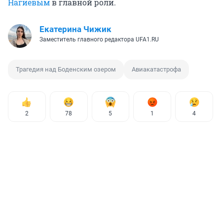
Нагиевым
в главной роли.
Екатерина Чижик
Заместитель главного редактора UFA1.RU
Трагедия над Боденским озером
Авиакатастрофа
2
78
5
1
4