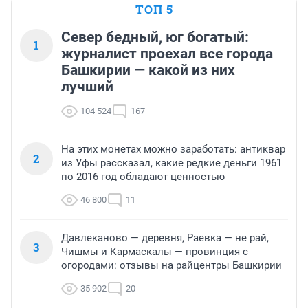
ТОП 5
Север бедный, юг богатый:
1
журналист проехал все города
Башкирии — какой из них
лучший
104 524
167
На этих монетах можно заработать: антиквар
2
из Уфы рассказал, какие редкие деньги 1961
по 2016 год обладают ценностью
46 800
11
Давлеканово — деревня, Раевка — не рай,
3
Чишмы и Кармаскалы — провинция с
огородами: отзывы на райцентры Башкирии
35 902
20