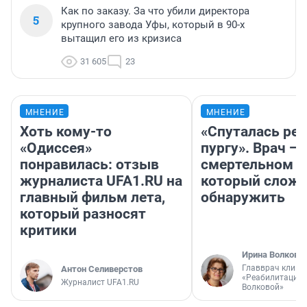
Как по заказу. За что убили директора
5
крупного завода Уфы, который в 90-х
вытащил его из кризиса
31 605
23
МНЕНИЕ
МНЕНИЕ
Хоть кому-то
«Спуталась реч
«Одиссея»
пургу». Врач — 
понравилась: отзыв
смертельном д
журналиста UFA1.RU на
который слож
главный фильм лета,
обнаружить
который разносят
критики
Ирина Волкова
Главврач клини
Антон Селиверстов
«Реабилитация 
Журналист UFA1.RU
Волковой»