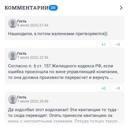
КОММЕНТАРИИ
20
Гость
8 июля 2025, 07:44
Нашкодили, а потом валенками притворяются))
+1
–0
Гость
7 июля 2025, 22:56
Согласно п. 6 ст. 157 Жилищного кодекса РФ, если 
ошибка произошла по вине управляющей компании, 
то она должна произвести перерасчет и вернуть 
незаконно удержанные деньги, а также выплатить 
+2
–0
потребителю услуг штраф в размере 50% от суммы 
превышения. Но есть нюанс: эту компенсацию нельзя 
Гость
получить деньгами, можно только использовать на 
7 июля 2025, 20:40
погашение задолженности или оплату других 
Да зодолбал этот водоканал! Эти квитанции то туда - 
периодов.
то сюда переводят. Опять принесли квитанцию за 
июнь с непонятными суммами. Откуда только такую 
сумму взяли? Как будто за горячую воду начислили.