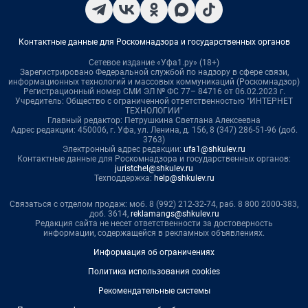
Контактные данные для Роскомнадзора и государственных органов
Сетевое издание «Уфа1.ру» (18+)
Зарегистрировано Федеральной службой по надзору в сфере связи,
информационных технологий и массовых коммуникаций (Роскомнадзор)
Регистрационный номер СМИ ЭЛ № ФС 77– 84716 от 06.02.2023 г.
Учредитель: Общество с ограниченной ответственностью "ИНТЕРНЕТ
ТЕХНОЛОГИИ"
Главный редактор: Петрушкина Светлана Алексеевна
Адрес редакции: 450006, г. Уфа, ул. Ленина, д. 156, 8 (347) 286-51-96 (доб.
3763)
Электронный адрес редакции:
ufa1@shkulev.ru
Контактные данные для Роскомнадзора и государственных органов:
juristchel@shkulev.ru
Техподдержка:
help@shkulev.ru
Связаться с отделом продаж: моб. 8 (992) 212-32-74, раб. 8 800 2000-383,
доб. 3614,
reklamangs@shkulev.ru
Редакция сайта не несет ответственности за достоверность
информации, содержащейся в рекламных объявлениях.
Информация об ограничениях
Политика использования cookies
Рекомендательные системы