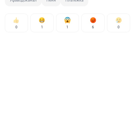
Уфаводоканал
Пеня
Платежка
0
1
1
6
0