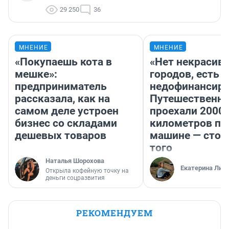
29 250
36
МНЕНИЕ
МНЕНИЕ
«Покупаешь кота в
«Нет некрасив
мешке»:
городов, есть
предприниматель
недофинансиро
рассказала, как на
Путешественн
самом деле устроен
проехали 2000
бизнес со складами
километров по 
дешевых товаров
машине — стои
того
Наталья Шорохова
Екатерина Лит
Открыла кофейную точку на
деньги соцразвития
РЕКОМЕНДУЕМ