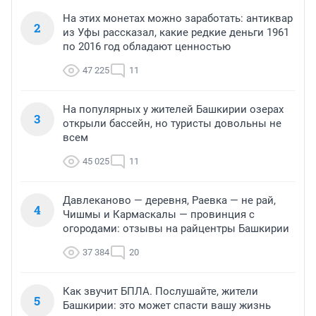
На этих монетах можно заработать: антиквар
2
из Уфы рассказал, какие редкие деньги 1961
по 2016 год обладают ценностью
47 225
11
На популярных у жителей Башкирии озерах
3
открыли бассейн, но туристы довольны не
всем
45 025
11
Давлеканово — деревня, Раевка — не рай,
4
Чишмы и Кармаскалы — провинция с
огородами: отзывы на райцентры Башкирии
37 384
20
Как звучит БПЛА. Послушайте, жители
5
Башкирии: это может спасти вашу жизнь