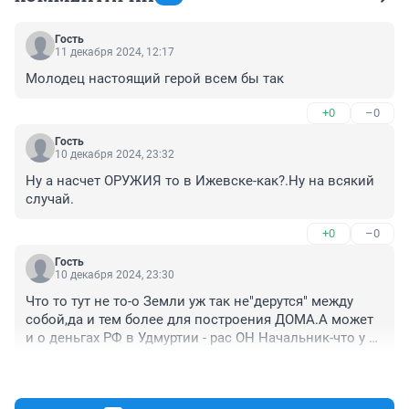
Гость
11 декабря 2024, 12:17
Молодец настоящий герой всем бы так
+0
–0
Гость
10 декабря 2024, 23:32
Ну а насчет ОРУЖИЯ то в Ижевске-как?.Ну на всякий 
случай.
+0
–0
Гость
10 декабря 2024, 23:30
Что то тут не то-о Земли уж так не"дерутся" между 
собой,да и тем более для построения ДОМА.А может 
и о деньгах РФ в Удмуртии - рас ОН Начальник-что у 
него с заработной платой можно и построит ДОМ для 
+0
–0
себя?.Да некогда и даже во времена РСФСР-УД.ССР.