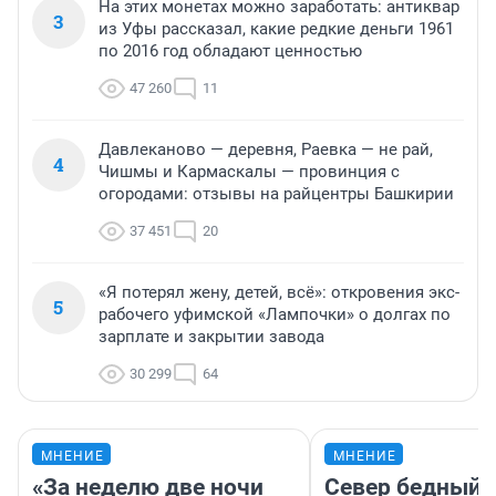
На этих монетах можно заработать: антиквар
3
из Уфы рассказал, какие редкие деньги 1961
по 2016 год обладают ценностью
47 260
11
Давлеканово — деревня, Раевка — не рай,
4
Чишмы и Кармаскалы — провинция с
огородами: отзывы на райцентры Башкирии
37 451
20
«Я потерял жену, детей, всё»: откровения экс-
5
рабочего уфимской «Лампочки» о долгах по
зарплате и закрытии завода
30 299
64
МНЕНИЕ
МНЕНИЕ
«За неделю две ночи
Север бедный,