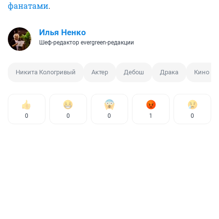
фанатами
.
Илья Ненко
Шеф-редактор evergreen-редакции
Никита Кологривый
Актер
Дебош
Драка
Кино
0
0
0
1
0