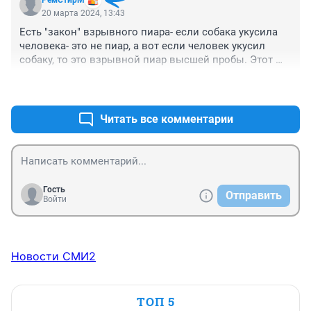
РемСтирМ
20 марта 2024, 13:43
Есть "закон" взрывного пиара- если собака укусила 
человека- это не пиар, а вот если человек укусил 
собаку, то это взрывной пиар высшей пробы. Этот 
поступил творчески- укусил не собаку, а официантку!
+0
–0
Читать все комментарии
Гость
Отправить
Войти
Новости СМИ2
ТОП 5