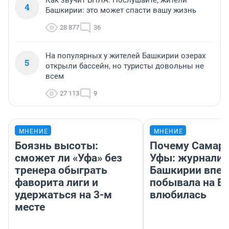
Как звучит БПЛА. Послушайте, жители
4
Башкирии: это может спасти вашу жизнь
28 877
36
На популярных у жителей Башкирии озерах
5
открыли бассейн, но туристы довольны не
всем
27 113
9
МНЕНИЕ
МНЕНИЕ
Боязнь высоты:
Почему Самара
сможет ли «Уфа» без
Уфы: журналис
тренера обыграть
Башкирии впе
фаворита лиги и
побывала на Во
удержаться на 3-м
влюбилась
месте