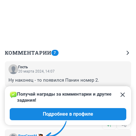
КОММЕНТАРИИ
7
Гость
20 марта 2024, 14:07
Ну наконец - то появился Панин номер 2.
+1
–0
Получай награды за комментарии и другие 
задания!
Гость
20 марта 2024, 13:52
Подробнее в профиле
Ужасный выбрал себе образ для подражания😱
+1
–0