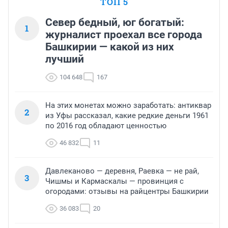
ТОП 5
Север бедный, юг богатый:
1
журналист проехал все города
Башкирии — какой из них
лучший
104 648
167
На этих монетах можно заработать: антиквар
2
из Уфы рассказал, какие редкие деньги 1961
по 2016 год обладают ценностью
46 832
11
Давлеканово — деревня, Раевка — не рай,
3
Чишмы и Кармаскалы — провинция с
огородами: отзывы на райцентры Башкирии
36 083
20