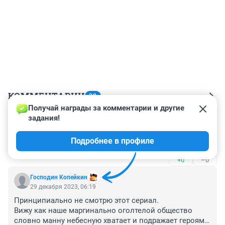
КОММЕНТАРИИ
32
Получай награды за комментарии и другие 
задания!
Гость
1 января 2024, 10:43
Подробнее в профиле
Путинята
+0
–0
Господин Копейкин
29 декабря 2023, 06:19
Принципиально не смотрю этот сериал.

Вижу как наше маргинально оголтелой общество 
словно манну небесную хватает и подражает героям 