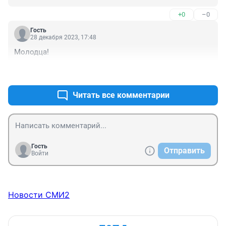
,искажая итак уже больную реальность . Ничего 
+0
–0
хорошего этот сериал не даёт .ностальгии в нем мало 
,примеров для копирования и подражания хоть 
Гость
отбавляй. Вот и плоды ,которые будут всплывать 
28 декабря 2023, 17:48
ближайшие полгода подталкивая легкомысленную 
Молодца!
молодежь на дурные поступки.
+0
–0
Читать все комментарии
Гость
Отправить
Войти
Новости СМИ2