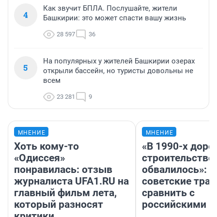
Как звучит БПЛА. Послушайте, жители
4
Башкирии: это может спасти вашу жизнь
28 597
36
На популярных у жителей Башкирии озерах
5
открыли бассейн, но туристы довольны не
всем
23 281
9
МНЕНИЕ
МНЕНИЕ
Хоть кому-то
«В 1990-х дор
«Одиссея»
строительство
понравилась: отзыв
обвалилось»: 
журналиста UFA1.RU на
советские трас
главный фильм лета,
сравнить с
который разносят
российскими
критики