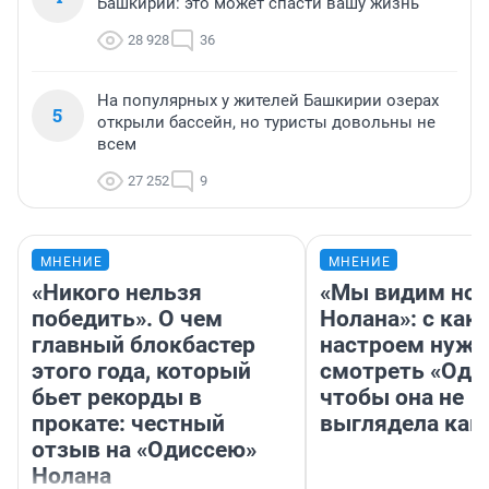
Башкирии: это может спасти вашу жизнь
28 928
36
На популярных у жителей Башкирии озерах
5
открыли бассейн, но туристы довольны не
всем
27 252
9
МНЕНИЕ
МНЕНИЕ
«Никого нельзя
«Мы видим нов
победить». О чем
Нолана»: с как
главный блокбастер
настроем нужн
этого года, который
смотреть «Оди
бьет рекорды в
чтобы она не
прокате: честный
выглядела как
отзыв на «Одиссею»
Нолана