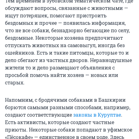
Тем временем в зубовском тематическом чате, где
обсуждают вопросы, связанные с животными —
ищут потеряшек, помогают пристроить
бездомных и прочее — появилась информация,
что не все собаки, безнадзорно бегающие по селу,
бездомные. Некоторые хозяева предпочитают
отпускать животных на самовыгул, иногда без
ошейников. Есть и такие питомцы, которые то и
дело сбегают из частных дворов. Неравнодушные
жители то и дело размещают объявления с
просьбой помочь найти хозяев — новых или
старых.
Напомним, с бродячими собаками в Башкирии
борются самыми разными способами, например,
создают соответствующие
законы в Курултае
.
Есть активисты, которые создают частные
приюты. Некоторые собаки попадают в уфимское
«Пёсокафе» — единственное в своем роде. Здесь