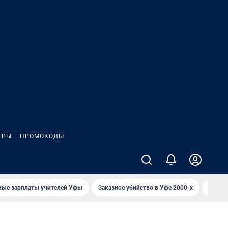
ГРЫ
ПРОМОКОДЫ
ные зарплаты учителей Уфы
Заказное убийство в Уфе 2000-х
Каким