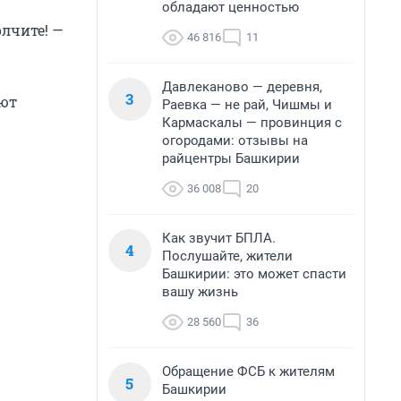
обладают ценностью
олчите! —
46 816
11
Давлеканово — деревня,
3
ают
Раевка — не рай, Чишмы и
Кармаскалы — провинция с
огородами: отзывы на
райцентры Башкирии
36 008
20
Как звучит БПЛА.
4
Послушайте, жители
Башкирии: это может спасти
вашу жизнь
28 560
36
Обращение ФСБ к жителям
5
Башкирии