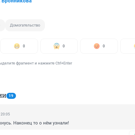
 Бронникова
О
Домогательство
0
0
0
ыделите фрагмент и нажмите Ctrl+Enter
ИИ
19
 20:05
кнусь. Наконец то о нём узнали!