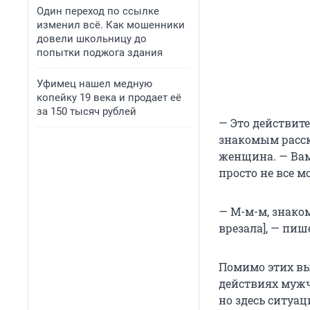
Один переход по ссылке
изменил всё. Как мошенники
довели школьницу до
попытки поджога здания
Уфимец нашел медную
копейку 19 века и продает её
за 150 тысяч рублей
— Это действите
знакомым расск
женщина. — Вам
просто не все мо
— М-м-м, знаком
врезала], — пи
Помимо этих вы
действиях мужч
но здесь ситуа