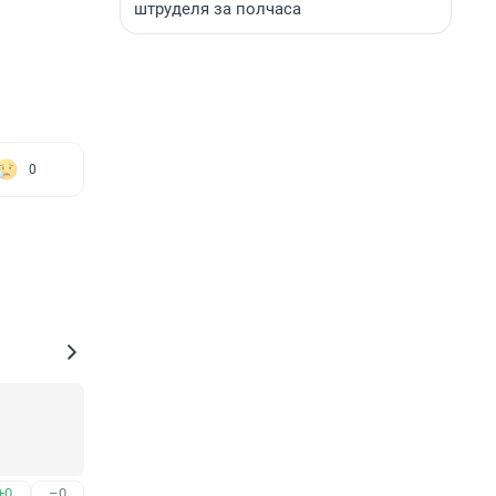
штруделя за полчаса
0
+0
–0