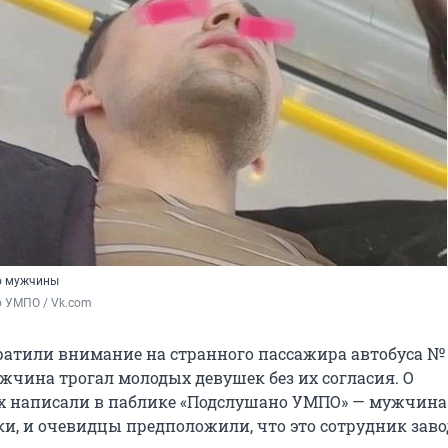
о мужчины
 УМПО / Vk.com
атили внимание на странного пассажира автобуса № 2
жчина трогал молодых девушек без их согласия. О
х написали в паблике «Подслушано УМПО» — мужчина 
и, и очевидцы предположили, что это сотрудник заво