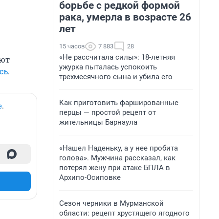
борьбе с редкой формой
рака, умерла в возрасте 26
лет
15 часов
7 883
28
«Не рассчитала силы»: 18-летняя
яют
ужурка пыталась успокоить
сь
.
трехмесячного сына и убила его
Как приготовить фаршированные
е
.
перцы — простой рецепт от
жительницы Барнаула
«Нашел Наденьку, а у нее пробита
голова». Мужчина рассказал, как
потерял жену при атаке БПЛА в
Архипо-Осиповке
Сезон черники в Мурманской
области: рецепт хрустящего ягодного