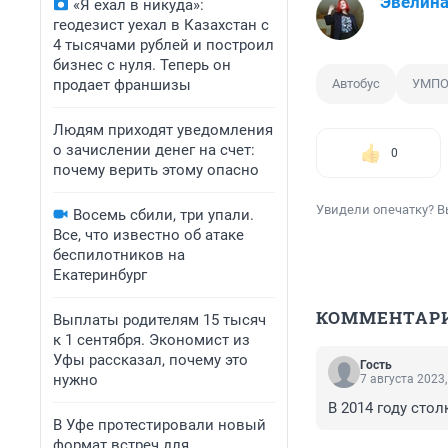
Эвелина
«Я ехал в никуда»:
геодезист уехал в Казахстан с
4 тысячами рублей и построил
бизнес с нуля. Теперь он
продает франшизы
Автобус
УМП
Людям приходят уведомления
о зачислении денег на счет:
0
почему верить этому опасно
Увидели опечатку? В
Восемь сбили, три упали.
Все, что известно об атаке
беспилотников на
Екатеринбург
КОММЕНТАР
Выплаты родителям 15 тысяч
к 1 сентября. Экономист из
Уфы рассказал, почему это
Гость
нужно
7 августа 2023,
В 2014 году стол
В Уфе протестировали новый
формат встреч для