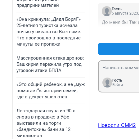
предпринимателей
Гость
6 августа 2023,
«Она крикнула: „Дядя Боря!“»
До меня бы Так 
25-летняя туристка исчезла
ночью у океана во Вьетнаме.
Что произошло в последние
минуты ее пропажи
Массированная атака дронов:
Башкирия пережила утро под
угрозой атаки БПЛА
Гость
«Это общий ребенок, а не „муж
Войти
помогает“»: истории семей,
где в декрет ушел отец
Легендарная сауна из 90-х
снова в продаже: в Уфе
выставили на торги
Новости СМИ2
«бандитские» бани за 12
миллионов