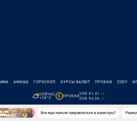
АММА
АФИША
ГОРОСКОП
КУРСЫ ВАЛЮТ
ПРОБКИ
ZODY
И
USD 81,41
СЕЙЧАС
5
ПРОБКИ
+28°C
EUR 94,06
Все еще нельзя заправляться в канистры?
Реаль