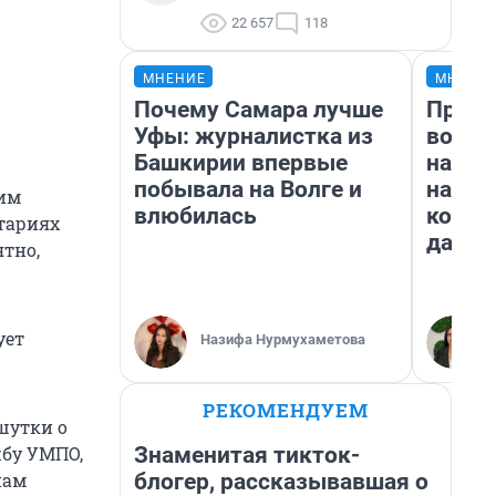
22 657
118
МНЕНИЕ
МНЕНИ
Почему Самара лучше
Прода
Уфы: журналистка из
возьм
Башкирии впервые
нам г
побывала на Волге и
налог
оим
влюбилась
косне
нтариях
даже 
тно,
ует
Назифа Нурмухаметова
РЕКОМЕНДУЕМ
шутки о
Знаменитая тикток-
жбу УМПО,
блогер, рассказывавшая о
нам