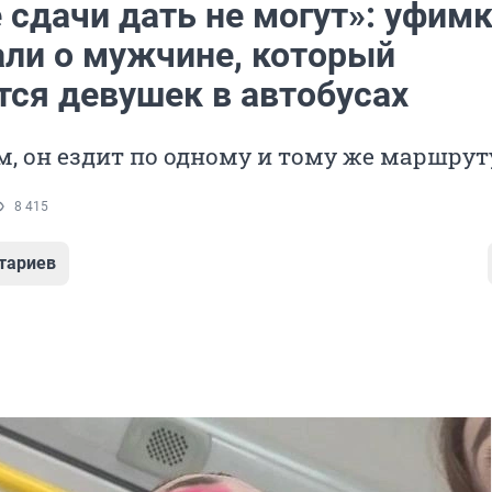
 сдачи дать не могут»: уфим
али о мужчине, который
тся девушек в автобусах
м, он ездит по одному и тому же маршрут
8 415
тариев