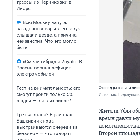
трассы из Черниковки в
Инорс
Всю Москву напугал
загадочный взрыв: его звук
слышали везде, а причина
неизвестна. Что это могло
быть
«Смели гибриды Voyah». В
России возник дефицит
электромобилей
Тест на внимательность: его
Очевидцы скрыли лиц
смогут пройти только 5%
Источник: 
Подслушано
людей — вы в их числе?
Жители Уфы обр
Третья волна? В районах
время давки му
Башкирии снова
домогательства
выстраиваются очереди за
Второй площадк
бензином — что говорят
власти