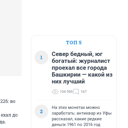
ТОП 5
Север бедный, юг
1
богатый: журналист
проехал все города
Башкирии — какой из
них лучший
104 595
167
26: во
На этих монетах можно
2
заработать: антиквар из Уфы
ехал до
рассказал, какие редкие
да.
деньги 1961 по 2016 год