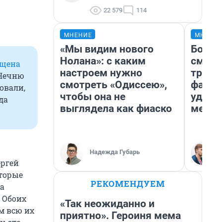
22 579
114
МНЕНИЕ
МНЕНИ
«Мы видим нового
Боязн
Нолана»: с каким
сможе
ищена
настроем нужно
трене
 Чечню
смотреть «Одиссею»,
фавор
овали,
чтобы она не
удерж
да
выглядела как фиаско
месте
Надежда Губарь
ергей
оторые
РЕКОМЕНДУЕМ
а
 Обоих
«Так неожиданно и
м всю их
приятно». Героиня мема