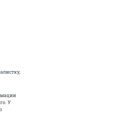
алистку,
ормации
го. У
о