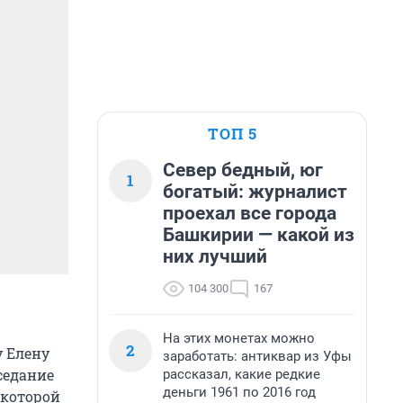
ТОП 5
Север бедный, юг
1
богатый: журналист
проехал все города
Башкирии — какой из
них лучший
104 300
167
На этих монетах можно
2
 Елену
заработать: антиквар из Уфы
седание
рассказал, какие редкие
деньги 1961 по 2016 год
 которой