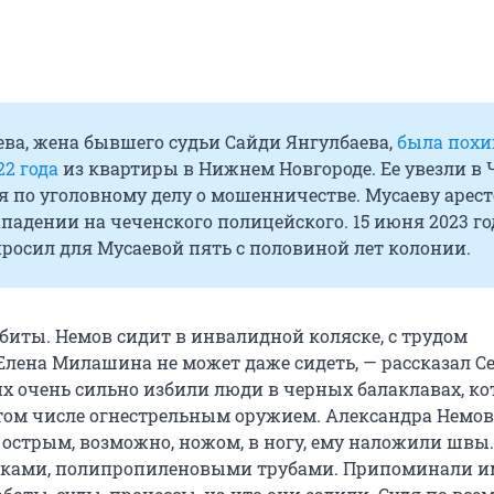
ва, жена бывшего судьи Сайди Янгулбаева,
была пох
22 года
из квартиры в Нижнем Новгороде. Ее увезли в
я по уголовному делу о мошенничестве. Мусаеву арест
падении на чеченского полицейского. 15 июня 2023 го
росил для Мусаевой пять с половиной лет колонии.
збиты. Немов сидит в инвалидной коляске, с трудом
 Елена Милашина не может даже сидеть, — рассказал С
их очень сильно избили люди в черных балаклавах, к
том числе огнестрельным оружием. Александра Немов
 острым, возможно, ножом, в ногу, ему наложили швы.
уками, полипропиленовыми трубами. Припоминали и