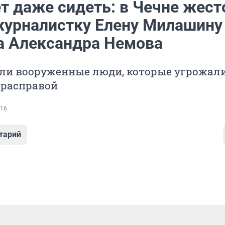
т даже сидеть: в Чечне жест
журналистку Елену Милашину
а Александра Немова
али вооруженные люди, которые угрожал
 расправой
16
тарий