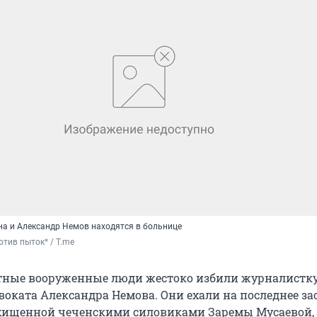
а и Александр Немов находятся в больнице
тив пыток* / T.me
тные вооруженные люди жестоко избили журналистку
оката Александра Немова. Они ехали на последнее за
охищенной чеченскими силовиками Заремы Мусаевой,