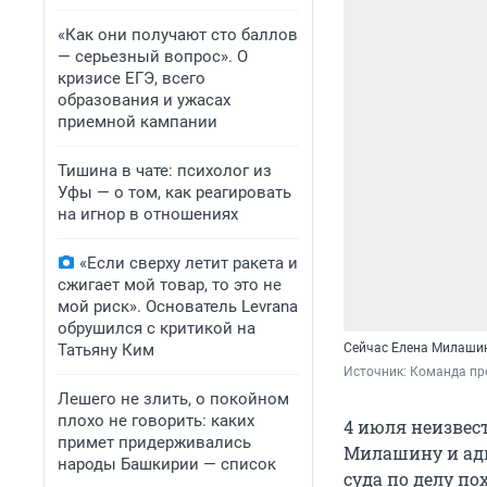
«Как они получают сто баллов
— серьезный вопрос». О
кризисе ЕГЭ, всего
образования и ужасах
приемной кампании
Тишина в чате: психолог из
Уфы — о том, как реагировать
на игнор в отношениях
«Если сверху летит ракета и
сжигает мой товар, то это не
мой риск». Основатель Levrana
обрушился с критикой на
Татьяну Ким
Сейчас Елена Милашин
Источник: 
Команда про
Лешего не злить, о покойном
плохо не говорить: каких
4 июля неизвес
примет придерживались
Милашину и адв
народы Башкирии — список
суда по делу п