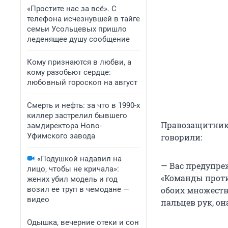
«Простите нас за всё». С
телефона исчезнувшей в тайге
семьи Усольцевых пришло
леденящее душу сообщение
Кому признаются в любви, а
кому разобьют сердце:
любовный гороскоп на август
Смерть и нефть: за что в 1990-х
киллер застрелил бывшего
Правозащитники
замдиректора Ново-
Уфимского завода
говорили:
«Подушкой надавил на
— Вас предупре
лицо, чтобы не кричала»:
«Команды против
жених убил модель и год
обоих множест
возил ее труп в чемодане —
видео
пальцев рук, он
Одышка, вечерние отеки и сон