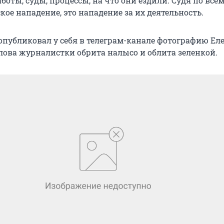
боты, суды, процессы, на что они ездили. Судя по всему
кое нападение, это нападение за их деятельность.
опубликовал у себя в телеграм-канале фотографию Ел
ова журналистки обрита налысо и облита зеленкой.