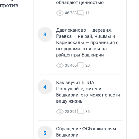
обладают ценностью
 против
46 733
11
Давлеканово — деревня,
3
Раевка — не рай, Чишмы и
Кармаскалы — провинция с
огородами: отзывы на
райцентры Башкирии
35 465
20
Как звучит БПЛА.
4
Послушайте, жители
Башкирии: это может спасти
вашу жизнь
28 391
36
Обращение ФСБ к жителям
5
Башкирии