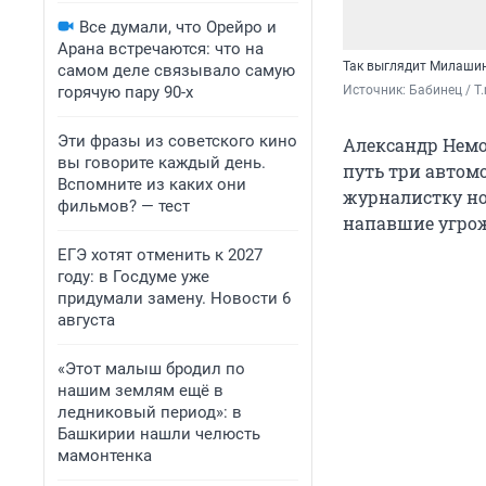
Все думали, что Орейро и
Арана встречаются: что на
Так выглядит Милашин
самом деле связывало самую
Источник: 
Бабинец / T
горячую пару 90-х
Эти фразы из советского кино
Александр Немо
вы говорите каждый день.
путь три автом
Вспомните из каких они
журналистку ног
фильмов? — тест
напавшие угрож
ЕГЭ хотят отменить к 2027
году: в Госдуме уже
придумали замену. Новости 6
августа
«Этот малыш бродил по
нашим землям ещё в
ледниковый период»: в
Башкирии нашли челюсть
мамонтенка