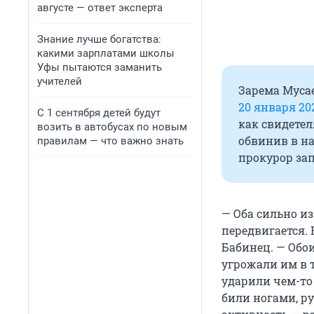
августе — ответ эксперта
Знание лучше богатства:
какими зарплатами школы
Уфы пытаются заманить
учителей
Зарема Мусае
20 января 20
С 1 сентября детей будут
как свидетел
возить в автобусах по новым
обвинив в на
правилам — что важно знать
прокурор зап
— Оба сильно и
передвигается.
Бабинец. — Обо
угрожали им в 
ударили чем-то
били ногами, р