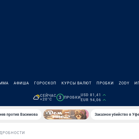
АММА
АФИША
ГОРОСКОП
КУРСЫ ВАЛЮТ
ПРОБКИ
ZODY
И
USD 81,41
СЕЙЧАС
3
ПРОБКИ
+20°C
EUR 94,06
иев против Васимова
Заказное убийство в Уфе
ДРОБНОСТИ