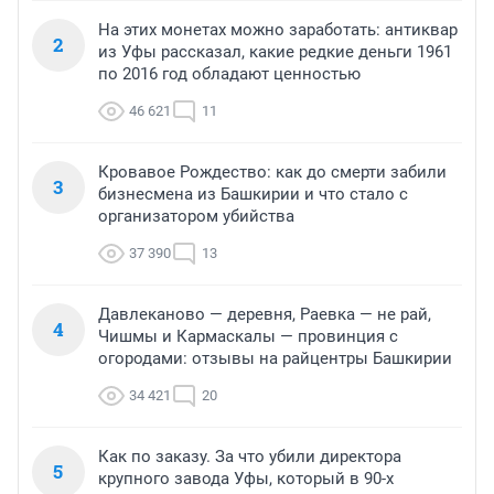
На этих монетах можно заработать: антиквар
2
из Уфы рассказал, какие редкие деньги 1961
по 2016 год обладают ценностью
46 621
11
Кровавое Рождество: как до смерти забили
3
бизнесмена из Башкирии и что стало с
организатором убийства
37 390
13
Давлеканово — деревня, Раевка — не рай,
4
Чишмы и Кармаскалы — провинция с
огородами: отзывы на райцентры Башкирии
34 421
20
Как по заказу. За что убили директора
5
крупного завода Уфы, который в 90-х