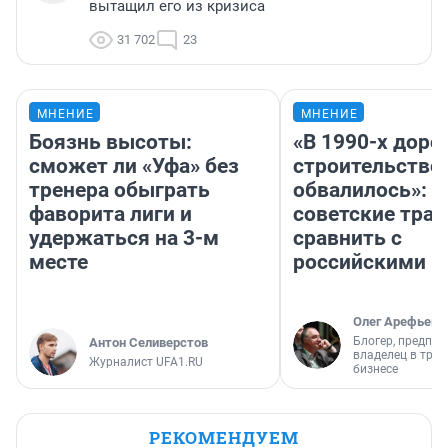
вытащил его из кризиса
31 702
23
МНЕНИЕ
МНЕНИЕ
Боязнь высоты:
«В 1990-х дор
сможет ли «Уфа» без
строительство
тренера обыграть
обвалилось»: 
фаворита лиги и
советские трас
удержаться на 3-м
сравнить с
месте
российскими
Олег Арефьев
Блогер, предпри
Антон Селиверстов
владелец в тра
Журналист UFA1.RU
бизнесе
РЕКОМЕНДУЕМ