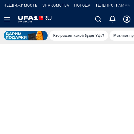
НЕДВИЖИМОСТЬ
ЗНАКОМСТВА
ПОГОДА
ТЕЛЕПРОГРАММА
Кто решает какой будет Уфа?
Мавлиев пр