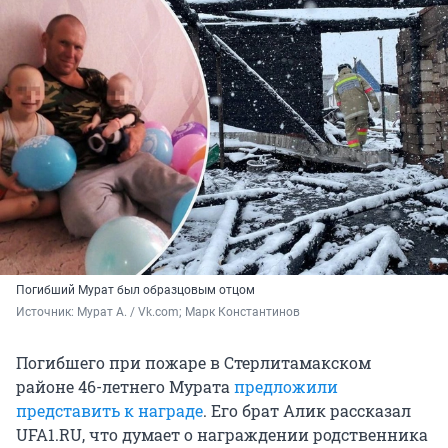
Погибший Мурат был образцовым отцом
Источник: 
Мурат А. / Vk.com; Марк Константинов
Погибшего при пожаре в Стерлитамакском
районе 46-летнего Мурата
предложили
представить к награде
. Его брат Алик рассказал
UFA1.RU, что думает о награждении родственника