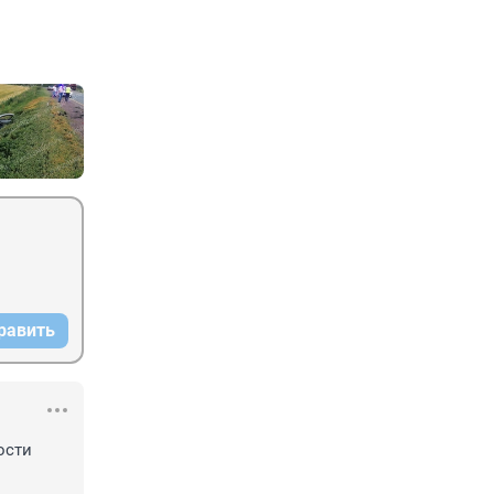
равить
сти 