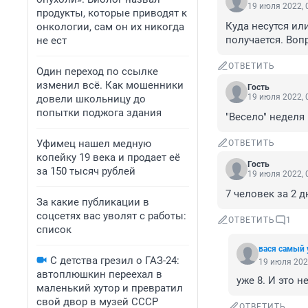
19 июля 2022, 
продукты, которые приводят к
Куда несутся ил
онкологии, сам он их никогда
получается. Воп
не ест
ОТВЕТИТЬ
Один переход по ссылке
изменил всё. Как мошенники
Гость
19 июля 2022, 
довели школьницу до
попытки поджога здания
"Весело" неделя 
Уфимец нашел медную
ОТВЕТИТЬ
копейку 19 века и продает её
Гость
за 150 тысяч рублей
19 июля 2022, 
7 человек за 2 д
За какие публикации в
соцсетях вас уволят с работы:
ОТВЕТИТЬ
1
список
вася самый
С детства грезил о ГАЗ-24:
19 июля 202
автоплюшкин переехал в
уже 8. И это 
маленький хутор и превратил
свой двор в музей СССР
ОТВЕТИТЬ