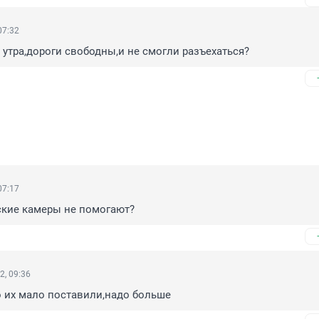
07:32
 утра,дороги свободны,и не смогли разъехаться?
07:17
ские камеры не помогают?
2, 09:36
о их мало поставили,надо больше