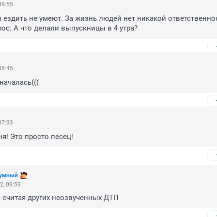
09:55
и ездить не умеют. За жизнь людей нет никакой ответственнос
рос: А что делали выпускницы в 4 утра?
08:45
началась(((
07:33
ня! Это просто песец!
 умный
2, 09:59
не считая других неозвученных ДТП