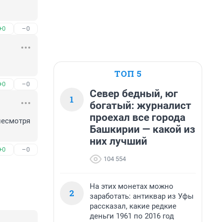
+0
–0
ТОП 5
+0
–0
Север бедный, юг
1
богатый: журналист
проехал все города
несмотря 
Башкирии — какой из
них лучший
+0
–0
104 554
На этих монетах можно
2
заработать: антиквар из Уфы
рассказал, какие редкие
деньги 1961 по 2016 год