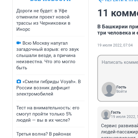
ПЕРЕЙТИ К ПУ
11 комм
Дороги не будет: в Уфе
отменили проект новой
трассы из Черниковки в
В Башкирии при
Инорс
три человека и
Всю Москву напугал
19 июля 2022, 07:04
загадочный взрыв: его звук
слышали везде, а причина
неизвестна. Что это могло
быть
«Смели гибриды Voyah». В
России возник дефицит
Гость
Войти
электромобилей
Тест на внимательность: его
Гость
смогут пройти только 5%
19 июля 2022, 
людей — вы в их числе?
Сервис развивай
людей-пассажиро
Третья волна? В районах