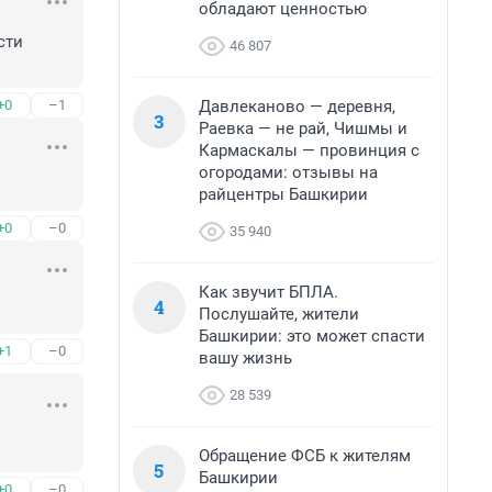
обладают ценностью
ти 
46 807
Давлеканово — деревня,
+0
–1
3
Раевка — не рай, Чишмы и
Кармаскалы — провинция с
огородами: отзывы на
райцентры Башкирии
+0
–0
35 940
Как звучит БПЛА.
4
Послушайте, жители
Башкирии: это может спасти
+1
–0
вашу жизнь
28 539
Обращение ФСБ к жителям
5
Башкирии
+0
–0