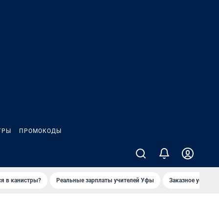
ГРЫ
ПРОМОКОДЫ
ся в канистры?
Реальные зарплаты учителей Уфы
Заказное убийств