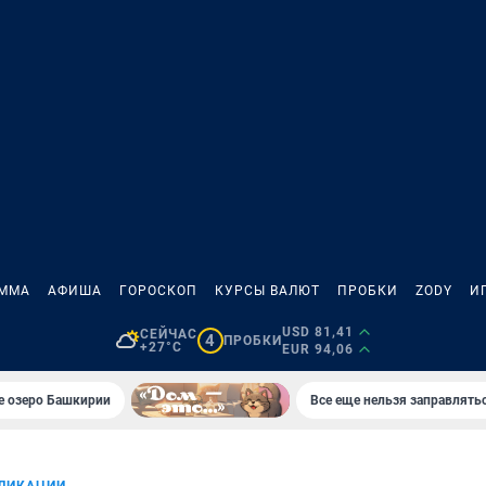
АММА
АФИША
ГОРОСКОП
КУРСЫ ВАЛЮТ
ПРОБКИ
ZODY
И
USD 81,41
СЕЙЧАС
4
ПРОБКИ
+27°C
EUR 94,06
е озеро Башкирии
Все еще нельзя заправлять