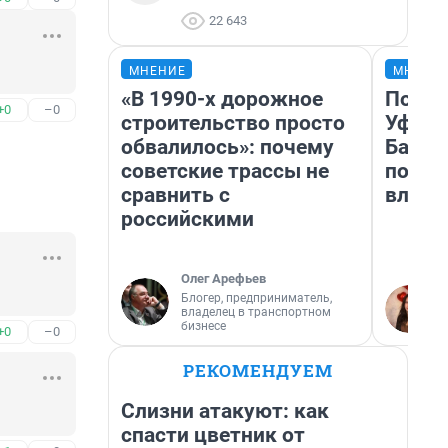
22 643
МНЕНИЕ
МНЕНИ
«В 1990-х дорожное
Почем
+0
–0
строительство просто
Уфы: 
обвалилось»: почему
Башки
советские трассы не
побыв
сравнить с
влюби
российскими
Олег Арефьев
Блогер, предприниматель,
владелец в транспортном
бизнесе
+0
–0
РЕКОМЕНДУЕМ
Слизни атакуют: как
спасти цветник от