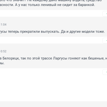
это что значит? Не каждому дано машину водить, средство 
ности. А у нас только ленивый не сидит за баранкой.
11:04
гусы теперь прекратили выпускать. Да и другие модели тоже.
10:52
в Белорецк, так по этой трассе Ларгусы гоняют как бешеные, 
ры.