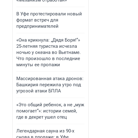
«Механизм отработан»
В Уфе протестировали новый
формат встреч для
предпринимателей
«Она крикнула: „Дядя Боря!“»
25-летняя туристка исчезла
ночью у океана во Вьетнаме.
Что произошло в последние
минуты ее пропажи
Массированная атака дронов:
Башкирия пережила утро под
угрозой атаки БПЛА
«Это общий ребенок, а не „муж
помогает“»: истории семей,
где в декрет ушел отец
Легендарная сауна из 90-х
снова в продаже: в Уфе