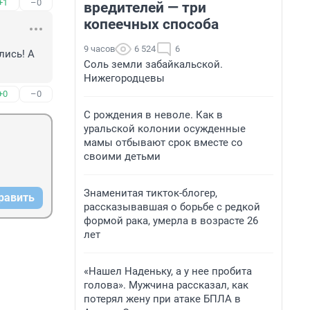
+1
–0
вредителей — три
копеечных способа
9 часов
6 524
6
ись! А 
Соль земли забайкальской.
Нижегородцевы
+0
–0
С рождения в неволе. Как в
уральской колонии осужденные
мамы отбывают срок вместе со
своими детьми
Знаменитая тикток-блогер,
равить
рассказывавшая о борьбе с редкой
формой рака, умерла в возрасте 26
лет
«Нашел Наденьку, а у нее пробита
голова». Мужчина рассказал, как
потерял жену при атаке БПЛА в