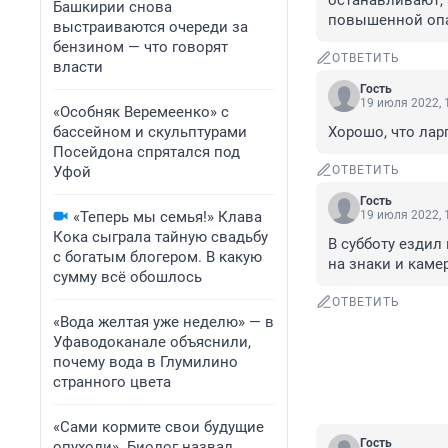
останавливают, 
Башкирии снова
повышенной опас
выстраиваются очереди за
бензином — что говорят
ОТВЕТИТЬ
власти
Гость
19 июля 2022, 
«Особняк Веремеенко» с
бассейном и скульптурами
Хорошо, что лар
Посейдона спрятался под
Уфой
ОТВЕТИТЬ
Гость
«Теперь мы семья!» Клава
19 июля 2022, 
Кока сыграла тайную свадьбу
В субботу ездил 
с богатым блогером. В какую
на знаки и каме
сумму всё обошлось
ОТВЕТИТЬ
«Вода желтая уже неделю» — в
Уфаводоканале объяснили,
почему вода в Глумилино
странного цвета
«Сами кормите свои будущие
Гость
опухоли». Биолог назвал