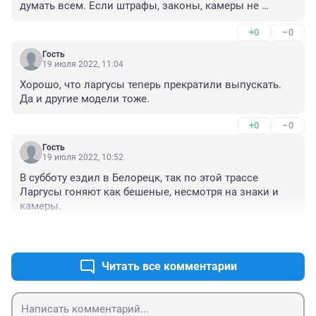
думать всем. Если штрафы, законы, камеры не 
останавливают, это что значит? Не каждому дано 
+0
–0
машину водить, средство повышенной опасности. А у 
нас только ленивый не сидит за баранкой.
Гость
19 июля 2022, 11:04
Хорошо, что ларгусы теперь прекратили выпускать. 
Да и другие модели тоже.
+0
–0
Гость
19 июля 2022, 10:52
В субботу ездил в Белорецк, так по этой трассе 
Ларгусы гоняют как бешеные, несмотря на знаки и 
камеры.
+0
–0
Читать все комментарии