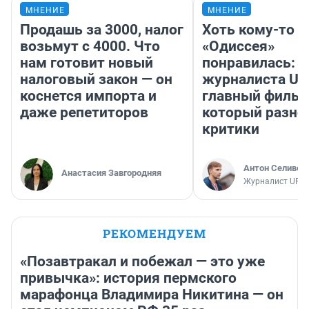
МНЕНИЕ
МНЕНИЕ
Продашь за 3000, налог
Хоть кому-то
возьмут с 4000. Что
«Одиссея»
нам готовит новый
понравилась: 
налоговый закон — он
журналиста UF
коснется импорта и
главный фильм
даже репетиторов
который разно
критики
Антон Селивер
Анастасия Завгородняя
Журналист UFA1
РЕКОМЕНДУЕМ
«Позавтракал и побежал — это уже
привычка»: история пермского
марафонца Владимира Никитина — он