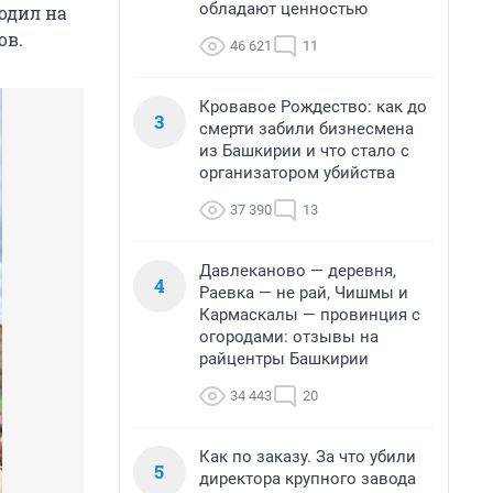
обладают ценностью
одил на
ов.
46 621
11
Кровавое Рождество: как до
3
смерти забили бизнесмена
из Башкирии и что стало с
организатором убийства
37 390
13
Давлеканово — деревня,
4
Раевка — не рай, Чишмы и
Кармаскалы — провинция с
огородами: отзывы на
райцентры Башкирии
34 443
20
Как по заказу. За что убили
5
директора крупного завода