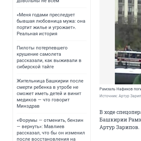
довольны не всем
«Меня годами преследует
бывшая любовница мужа: она
портит жилье и угрожает».
Реальная история
Пилоты потерпевшего
крушение самолета
рассказали, как выживали в
сибирской тайге
Жительница Башкирии после
смерти ребенка в утробе не
Рамзаль Нафиков поги
сможет иметь детей и винит
Источник: 
Артур Зарип
медиков — что говорит
Минздрав
В ходе спецопе
Башкирии Рамза
«Форумы — отменить, бензин
— вернуть»: Мавлиев
Артур Зарипов.
рассказал, что бы он изменил
после восстановления на