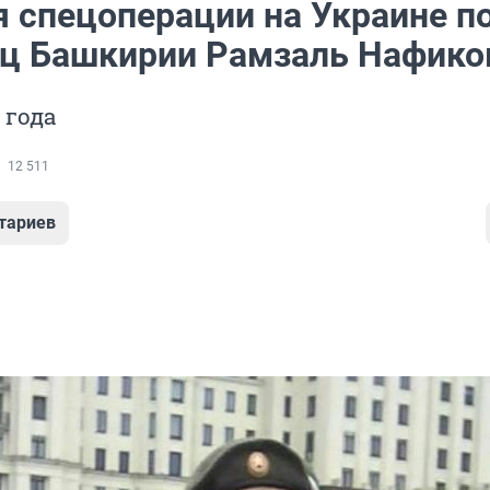
я спецоперации на Украине п
ц Башкирии Рамзаль Нафико
 года
12 511
тариев