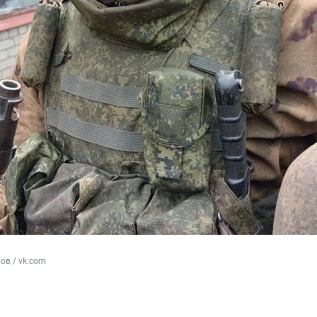
а
ов / vk.com