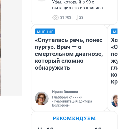
Уфы, который в 90-х
вытащил его из кризиса
31 703
23
МНЕНИЕ
МНЕНИ
«Спуталась речь, понес
Хоть 
пургу». Врач — о
«Одис
смертельном диагнозе,
понра
который сложно
журна
обнаружить
главн
котор
крити
Ирина Волкова
Главврач клиники
«Реабилитация доктора
Волковой»
РЕКОМЕНДУЕМ