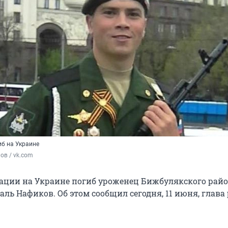
б на Украине
ов / vk.com
рации на Украине погиб уроженец Бижбулякского рай
ль Нафиков. Об этом сообщил сегодня, 11 июня, глава