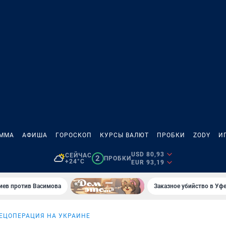
АММА
АФИША
ГОРОСКОП
КУРСЫ ВАЛЮТ
ПРОБКИ
ZODY
И
USD 80,93
СЕЙЧАС
2
ПРОБКИ
+24°C
EUR 93,19
иев против Васимова
Заказное убийство в Уфе
ЕЦОПЕРАЦИЯ НА УКРАИНЕ