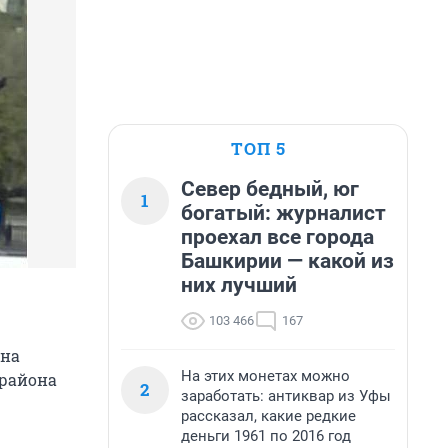
ТОП 5
Север бедный, юг
1
богатый: журналист
проехал все города
Башкирии — какой из
них лучший
103 466
167
она
На этих монетах можно
 района
2
заработать: антиквар из Уфы
рассказал, какие редкие
деньги 1961 по 2016 год