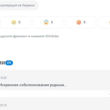
ецоперация на Украине
0
0
0
ыделите фрагмент и нажмите Ctrl+Enter
ИИ
29
15:22
.Искренние соболезнования родным...
23:15