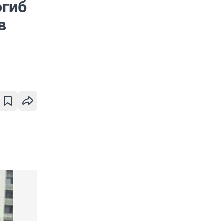
огиб
в