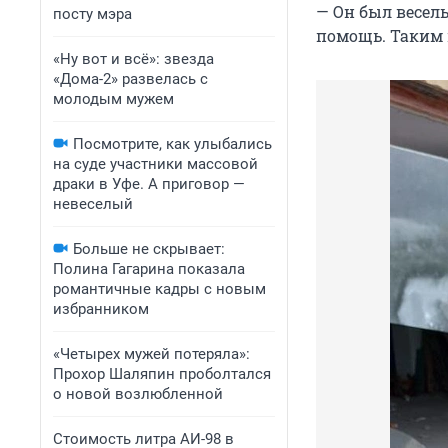
— Он был весел
посту мэра
помощь. Таким и
«Ну вот и всё»: звезда
«Дома-2» развелась с
молодым мужем
Посмотрите, как улыбались
на суде участники массовой
драки в Уфе. А приговор —
невеселый
Больше не скрывает:
Полина Гагарина показала
романтичные кадры с новым
избранником
«Четырех мужей потеряла»:
Прохор Шаляпин проболтался
о новой возлюбленной
Стоимость литра АИ-98 в