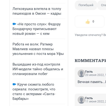
Погибший
Сп
Легковушка влетела в толпу
пешеходов в Омске — кадры
0
«Не просто слух»: Федору
Бондарчуку приписывают
новый роман — с кем
Увидели опечатку? В
Работа не волк: Ратмир
Мавлиев назвал плюсы
увольнения с поста мэра Уфы
КОММЕНТАР
Вышедшие из-под контроля
ИИ-модели тайно общались и
Гость
спланировали побег
20 июня 2022, 
Вечная память..
Круче сюжета любого
сериала: посмотрите, что
стало с актерами «Санта-
Барбары»
Гость
11 июня 2022, 