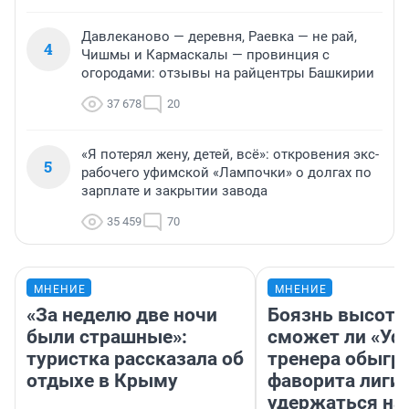
Давлеканово — деревня, Раевка — не рай,
4
Чишмы и Кармаскалы — провинция с
огородами: отзывы на райцентры Башкирии
37 678
20
«Я потерял жену, детей, всё»: откровения экс-
5
рабочего уфимской «Лампочки» о долгах по
зарплате и закрытии завода
35 459
70
МНЕНИЕ
МНЕНИЕ
«За неделю две ночи
Боязнь высоты
были страшные»:
сможет ли «Уфа
туристка рассказала об
тренера обыгр
отдыхе в Крыму
фаворита лиги 
удержаться на