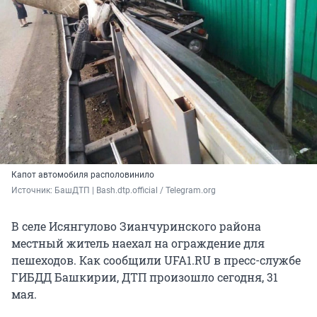
Капот автомобиля располовинило
Источник: 
БашДТП | Bash.dtp.official / Telegram.org
В селе Исянгулово Зианчуринского района
местный житель наехал на ограждение для
пешеходов. Как сообщили UFA1.RU в пресс-службе
ГИБДД Башкирии, ДТП произошло сегодня, 31
мая.