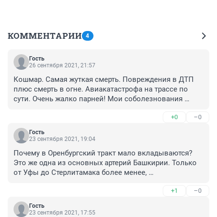
КОММЕНТАРИИ
4
Гость
26 сентября 2021, 21:57
Кошмар. Самая жуткая смерть. Повреждения в ДТП 
плюс смерть в огне. Авиакатастрофа на трассе по 
сути. Очень жалко парней! Мои соболезнования 
родным и близким погибших!
+0
–0
Гость
23 сентября 2021, 19:04
Почему в Оренбургский тракт мало вкладываются? 
Это же одна из основных артерий Башкирии. Только 
от Уфы до Стерлитамака более менее, 
разделительные ограды. От Стерлитамака до 
+1
–0
Кумертау нет таких разделительных оград! Встречное 
столкновение - всегда смертельный исход. 
Гость
Задумайтесь ГАИ и строители-дорожники, а также 
23 сентября 2021, 17:55