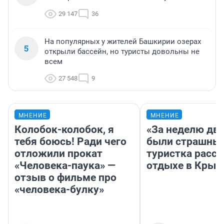
29 147
36
На популярных у жителей Башкирии озерах
5
открыли бассейн, но туристы довольны не
всем
27 548
9
МНЕНИЕ
МНЕНИЕ
Колобок-колобок, я
«За неделю две
тебя боюсь! Ради чего
были страшные
отложили прокат
туристка расск
«Человека-паука» —
отдыхе в Крым
отзыв о фильме про
«человека-булку»