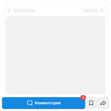
Редакция сайта не несет ответственности за достоверность
информации, содержащейся в рекламных объявлениях.
Информация об ограничениях
Политика использования cookies
Рекомендательные системы
Политика конфиденциальности и обработки персональных данных и
правила использования сайта
Пользовательское соглашение сервиса «Подписка без баннерной
рекламы»
© ООО «Сеть городских порталов»
© ООО «Интернет Технологии»
4
Комментарии