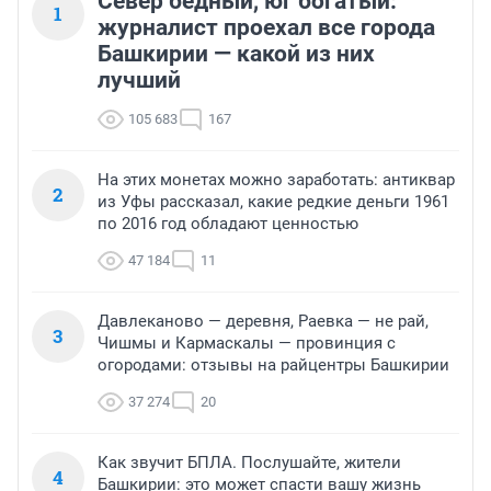
Север бедный, юг богатый:
1
журналист проехал все города
Башкирии — какой из них
лучший
105 683
167
На этих монетах можно заработать: антиквар
2
из Уфы рассказал, какие редкие деньги 1961
по 2016 год обладают ценностью
47 184
11
Давлеканово — деревня, Раевка — не рай,
3
Чишмы и Кармаскалы — провинция с
огородами: отзывы на райцентры Башкирии
37 274
20
Как звучит БПЛА. Послушайте, жители
4
Башкирии: это может спасти вашу жизнь