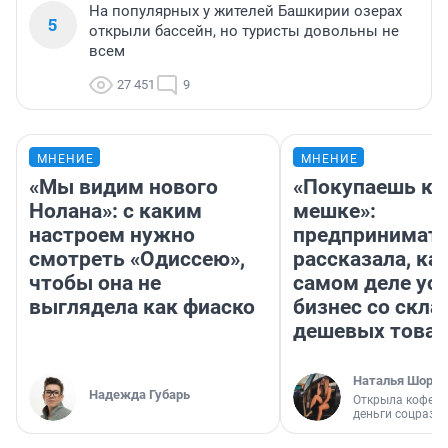
На популярных у жителей Башкирии озерах
5
открыли бассейн, но туристы довольны не
всем
27 451
9
МНЕНИЕ
МНЕНИЕ
«Мы видим нового
«Покупаешь ко
Нолана»: с каким
мешке»:
настроем нужно
предпринимат
смотреть «Одиссею»,
рассказала, как
чтобы она не
самом деле ус
выглядела как фиаско
бизнес со скл
дешевых това
Наталья Шорох
Надежда Губарь
Открыла кофейн
деньги соцразв