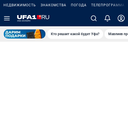
НЕДВИЖИМОСТЬ
ЗНАКОМСТВА
ПОГОДА
ТЕЛЕПРОГРАММА
Кто решает какой будет Уфа?
Мавлиев пр