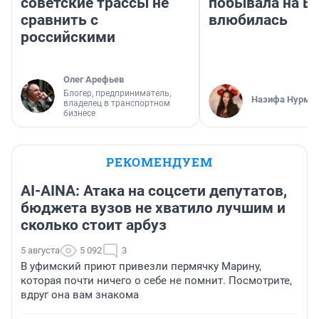
советские трассы не
побывала на Во
сравнить с
влюбилась
российскими
Олег Арефьев
Блогер, предприниматель,
Назифа Нурму
владелец в транспортном
бизнесе
РЕКОМЕНДУЕМ
AI-AINA: Атака на соцсети депутатов,
бюджета вузов не хватило лучшим и
сколько стоит арбуз
5 августа
5 092
3
В уфимский приют привезли пермячку Марину,
которая почти ничего о себе не помнит. Посмотрите,
вдруг она вам знакома