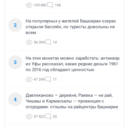
105 882
168
На популярных у жителей Башкирии озерах
2
открыли бассейн, но туристы довольны не
всем
56 394
14
На этих монетах можно заработать: антиквар
3
из Уфы рассказал, какие редкие деньги 1961
по 2016 год обладают ценностью
47 249
11
Давлеканово — деревня, Раевка — не рай,
4
Чишмы и Кармаскалы — провинция с
огородами: отзывы на райцентры Башкирии
37 422
20