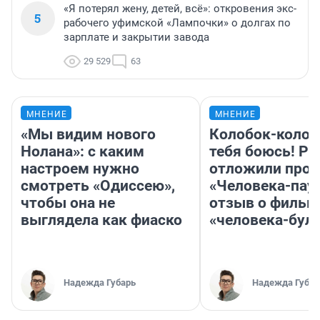
«Я потерял жену, детей, всё»: откровения экс-
5
рабочего уфимской «Лампочки» о долгах по
зарплате и закрытии завода
29 529
63
МНЕНИЕ
МНЕНИЕ
«Мы видим нового
Колобок-колобо
Нолана»: с каким
тебя боюсь! Ра
настроем нужно
отложили прок
смотреть «Одиссею»,
«Человека-пау
чтобы она не
отзыв о фильм
выглядела как фиаско
«человека-бул
Надежда Губарь
Надежда Губар