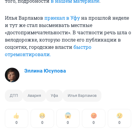
того, подробности
в нашем материале
.
Илья Варламов
приехал в Уфу
на прошлой неделе
и тут же стал высмеивать местные
«достопримечательности». В частности речь шла о
велодорожке, которую после его публикации в
соцсетях, городские власти
быстро
отремонтировали.
Эллина Юсупова
ДТП
Авария
Уфа
Илья Варламов
0
0
0
0
0