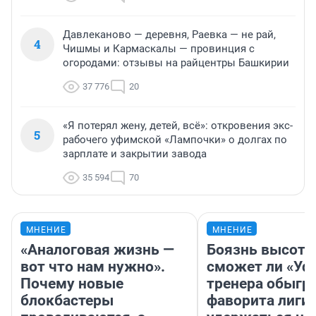
Давлеканово — деревня, Раевка — не рай,
4
Чишмы и Кармаскалы — провинция с
огородами: отзывы на райцентры Башкирии
37 776
20
«Я потерял жену, детей, всё»: откровения экс-
5
рабочего уфимской «Лампочки» о долгах по
зарплате и закрытии завода
35 594
70
МНЕНИЕ
МНЕНИЕ
«Аналоговая жизнь —
Боязнь высоты
вот что нам нужно».
сможет ли «Уфа
Почему новые
тренера обыгр
блокбастеры
фаворита лиги 