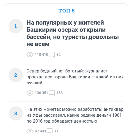
ТОП 5
На популярных у жителей
1
Башкирии озерах открыли
бассейн, но туристы довольны
не всем
118 410
32
Север бедный, юг богатый: журналист
2
проехал все города Башкирии — какой из них
лучший
106 351
168
На этих монетах можно заработать: антиквар
3
из Уфы рассказал, какие редкие деньги 1961
по 2016 год обладают ценностью
47 403
11