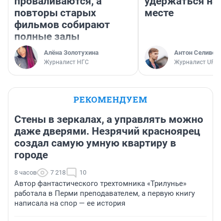
проваливаются, а
удержаться на
повторы старых
месте
фильмов собирают
полные залы
Алёна Золотухина
Антон Селивер
Журналист НГС
Журналист UFA1
РЕКОМЕНДУЕМ
Стены в зеркалах, а управлять можно
даже дверями. Незрячий красноярец
создал самую умную квартиру в
городе
8 часов
7 218
10
Автор фантастического трехтомника «Трилунье»
работала в Перми преподавателем, а первую книгу
написала на спор — ее история