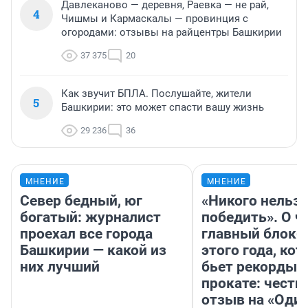
Давлеканово — деревня, Раевка — не рай,
4
Чишмы и Кармаскалы — провинция с
огородами: отзывы на райцентры Башкирии
37 375
20
Как звучит БПЛА. Послушайте, жители
5
Башкирии: это может спасти вашу жизнь
29 236
36
МНЕНИЕ
МНЕНИЕ
Север бедный, юг
«Никого нельз
богатый: журналист
победить». О ч
проехал все города
главный блокб
Башкирии — какой из
этого года, ко
них лучший
бьет рекорды 
прокате: честн
отзыв на «Оди