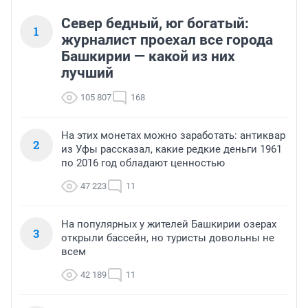
Север бедный, юг богатый:
1
журналист проехал все города
Башкирии — какой из них
лучший
105 807
168
На этих монетах можно заработать: антиквар
2
из Уфы рассказал, какие редкие деньги 1961
по 2016 год обладают ценностью
47 223
11
На популярных у жителей Башкирии озерах
3
открыли бассейн, но туристы довольны не
всем
42 189
11