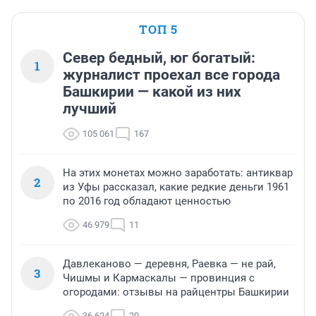
ТОП 5
Север бедный, юг богатый:
1
журналист проехал все города
Башкирии — какой из них
лучший
105 061
167
На этих монетах можно заработать: антиквар
2
из Уфы рассказал, какие редкие деньги 1961
по 2016 год обладают ценностью
46 979
11
Давлеканово — деревня, Раевка — не рай,
3
Чишмы и Кармаскалы — провинция с
огородами: отзывы на райцентры Башкирии
36 624
20