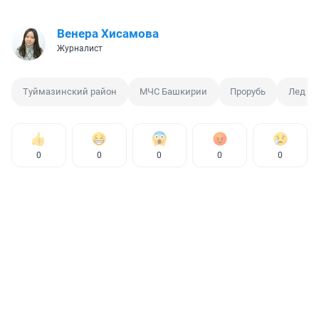
Венера Хисамова
Журналист
Туймазинский район
МЧС Башкирии
Прорубь
Лед
0
0
0
0
0