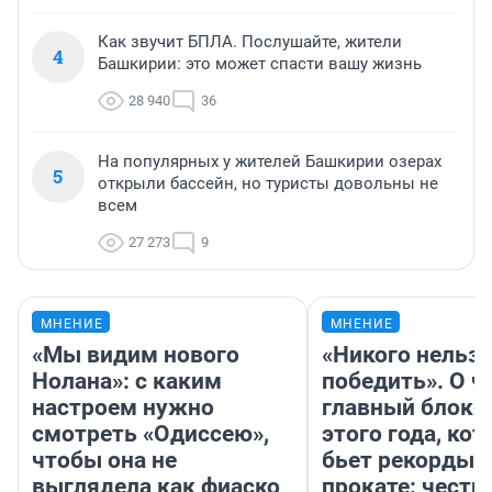
Как звучит БПЛА. Послушайте, жители
4
Башкирии: это может спасти вашу жизнь
28 940
36
На популярных у жителей Башкирии озерах
5
открыли бассейн, но туристы довольны не
всем
27 273
9
МНЕНИЕ
МНЕНИЕ
«Мы видим нового
«Никого нельз
Нолана»: с каким
победить». О ч
настроем нужно
главный блокб
смотреть «Одиссею»,
этого года, ко
чтобы она не
бьет рекорды 
выглядела как фиаско
прокате: честн