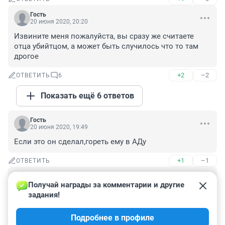
Гость
20 июня 2020, 20:20
Извините меня пожалуйста, вы сразу же считаете 
отца убийтцом, а может быть случилось что то там 
дрогое
+2
–2
ОТВЕТИТЬ
6
Показать ещё 6 ответов
Гость
20 июня 2020, 19:49
Если это он сделал,гореть ему в АДу
+1
–1
ОТВЕТИТЬ
Гость
20 июня 2020, 16:37
Получай награды за комментарии и другие 
задания!
Ужас какой. До последнего верила, что все хорошо 
закончится... Как так можно? Сил маме и бабушке с 
Подробнее в профиле
дедушкой.😭😭😭😭😭