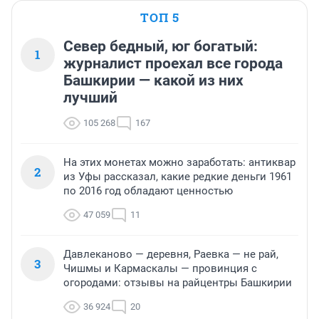
ТОП 5
Север бедный, юг богатый:
1
журналист проехал все города
Башкирии — какой из них
лучший
105 268
167
На этих монетах можно заработать: антиквар
2
из Уфы рассказал, какие редкие деньги 1961
по 2016 год обладают ценностью
47 059
11
Давлеканово — деревня, Раевка — не рай,
3
Чишмы и Кармаскалы — провинция с
огородами: отзывы на райцентры Башкирии
36 924
20