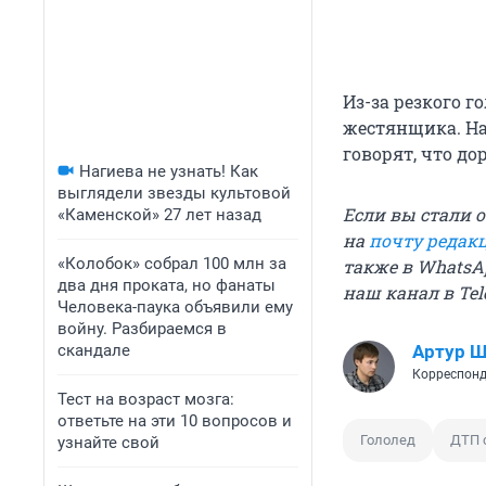
Из-за резкого 
жестянщика. На
говорят, что до
Нагиева не узнать! Как
выглядели звезды культовой
Если вы стали 
«Каменской» 27 лет назад
на
почту редак
«Колобок» собрал 100 млн за
также в WhatsAp
два дня проката, но фанаты
наш канал в Te
Человека-паука объявили ему
войну. Разбираемся в
скандале
Артур 
Корреспонд
Тест на возраст мозга:
ответьте на эти 10 вопросов и
Гололед
ДТП 
узнайте свой