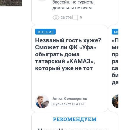
бассейн, но туристы
довольны не всем
26 796
9
МНЕНИЕ
МНЕНИ
Незваный гость хуже?
«Поку
Сможет ли ФК «Уфа»
мешке
обыграть дома
предп
татарский «КАМАЗ»,
расска
который уже не тот
самом
бизне
дешев
Антон Селиверстов
Журналист UFA1.RU
РЕКОМЕНДУЕМ