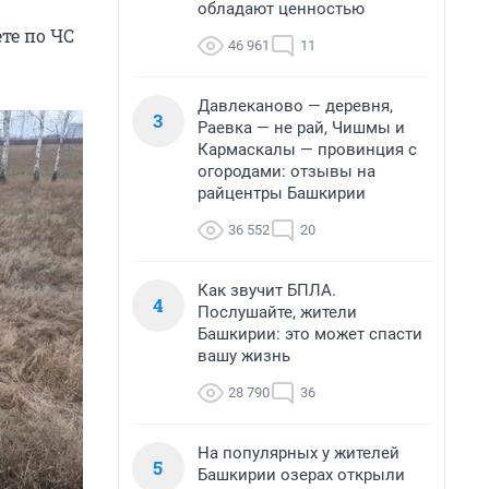
обладают ценностью
те по ЧС
46 961
11
Давлеканово — деревня,
3
Раевка — не рай, Чишмы и
Кармаскалы — провинция с
огородами: отзывы на
райцентры Башкирии
36 552
20
Как звучит БПЛА.
4
Послушайте, жители
Башкирии: это может спасти
вашу жизнь
28 790
36
На популярных у жителей
5
Башкирии озерах открыли