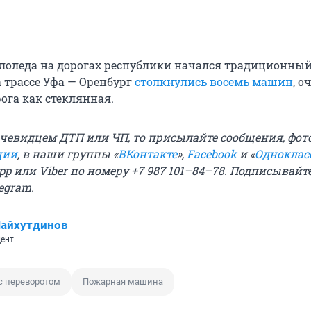
гололеда на дорогах республики начался традиционный
 трассе Уфа — Оренбург
столкнулись восемь машин
, 
рога как стеклянная.
очевидцем ДТП или ЧП, то присылайте сообщения, фото
ции
, в наши группы «
ВКонтакте
»,
Facebook
и «
Одноклас
p или Viber по номеру +7 987 101–84–78. Подписывайт
legram
.
Шайхутдинов
ент
с переворотом
Пожарная машина