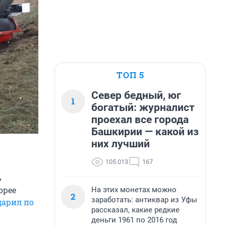
ТОП 5
Север бедный, юг
1
богатый: журналист
проехал все города
Башкирии — какой из
них лучший
105 013
167
ь
орее
На этих монетах можно
2
заработать: антиквар из Уфы
дарил по
рассказал, какие редкие
деньги 1961 по 2016 год