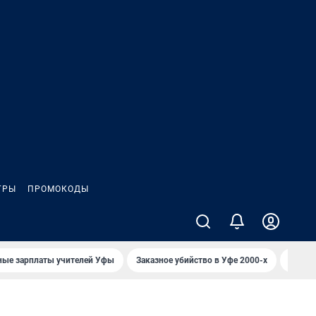
ГРЫ
ПРОМОКОДЫ
ные зарплаты учителей Уфы
Заказное убийство в Уфе 2000-х
Каким