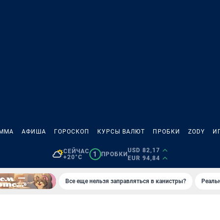
АММА
АФИША
ГОРОСКОП
КУРСЫ ВАЛЮТ
ПРОБКИ
ZODY
И
USD 82,17
СЕЙЧАС
1
ПРОБКИ
+20°C
EUR 94,84
Все еще нельзя заправляться в канистры?
Реаль