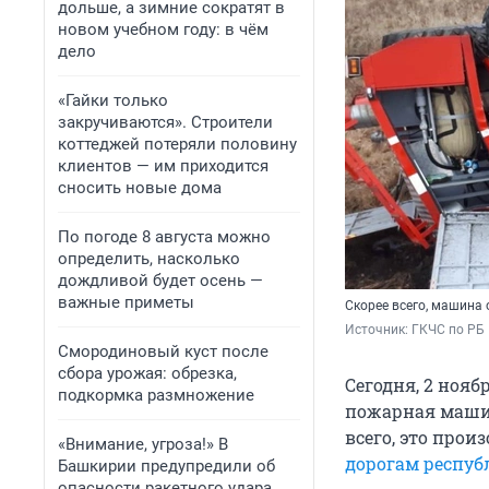
дольше, а зимние сократят в
новом учебном году: в чём
дело
«Гайки только
закручиваются». Строители
коттеджей потеряли половину
клиентов — им приходится
сносить новые дома
По погоде 8 августа можно
определить, насколько
дождливой будет осень —
важные приметы
Скорее всего, машина 
Источник: 
ГКЧС по РБ
Смородиновый куст после
сбора урожая: обрезка,
Сегодня, 2 нояб
подкормка размножение
пожарная машин
всего, это прои
«Внимание, угроза!» В
дорогам респуб
Башкирии предупредили об
опасности ракетного удара