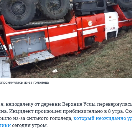
опрокинулась из-за гололеда
ря, неподалеку от деревни Верхние Услы перевернулас
а. Инцидент произошел приблизительно в 8 утра. Ск
зошло из-за сильного гололеда,
который неожиданно у
лики
сегодня утром.