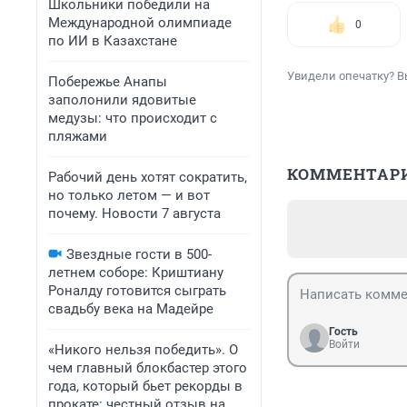
Школьники победили на
Международной олимпиаде
0
по ИИ в Казахстане
Увидели опечатку? В
Побережье Анапы
заполонили ядовитые
медузы: что происходит с
пляжами
КОММЕНТАР
Рабочий день хотят сократить,
но только летом — и вот
почему. Новости 7 августа
Звездные гости в 500-
летнем соборе: Криштиану
Роналду готовится сыграть
свадьбу века на Мадейре
Гость
Войти
«Никого нельзя победить». О
чем главный блокбастер этого
года, который бьет рекорды в
прокате: честный отзыв на