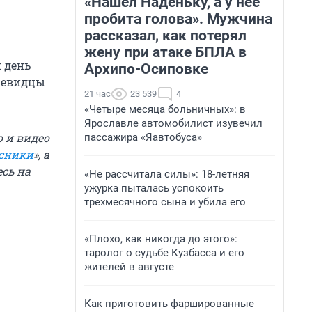
«Нашел Наденьку, а у нее
пробита голова». Мужчина
рассказал, как потерял
жену при атаке БПЛА в
 день
Архипо-Осиповке
очевидцы
21 час
23 539
4
«Четыре месяца больничных»: в
Ярославле автомобилист изувечил
 и видео
пассажира «Яавтобуса»
сники
», а
есь на
«Не рассчитала силы»: 18-летняя
ужурка пыталась успокоить
трехмесячного сына и убила его
«Плохо, как никогда до этого»:
таролог о судьбе Кузбасса и его
жителей в августе
Как приготовить фаршированные