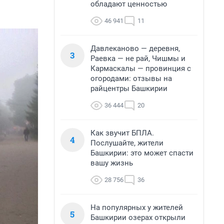
обладают ценностью
46 941
11
Давлеканово — деревня,
3
Раевка — не рай, Чишмы и
Кармаскалы — провинция с
огородами: отзывы на
райцентры Башкирии
36 444
20
Как звучит БПЛА.
4
Послушайте, жители
Башкирии: это может спасти
вашу жизнь
28 756
36
На популярных у жителей
5
Башкирии озерах открыли