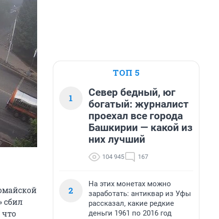
ТОП 5
Север бедный, юг
1
богатый: журналист
проехал все города
Башкирии — какой из
них лучший
104 945
167
На этих монетах можно
2
вомайской
заработать: антиквар из Уфы
» сбил
рассказал, какие редкие
 что
деньги 1961 по 2016 год