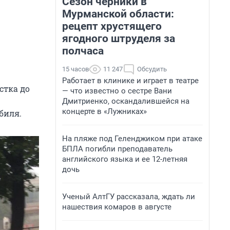
Сезон черники в
Мурманской области:
рецепт хрустящего
ягодного штруделя за
полчаса
15 часов
11 247
Обсудить
Работает в клинике и играет в театре
стка до
— что известно о сестре Вани
Дмитриенко, оскандалившейся на
концерте в «Лужниках»
биля.
На пляже под Геленджиком при атаке
БПЛА погибли преподаватель
английского языка и ее 12-летняя
дочь
Ученый АлтГУ рассказала, ждать ли
нашествия комаров в августе