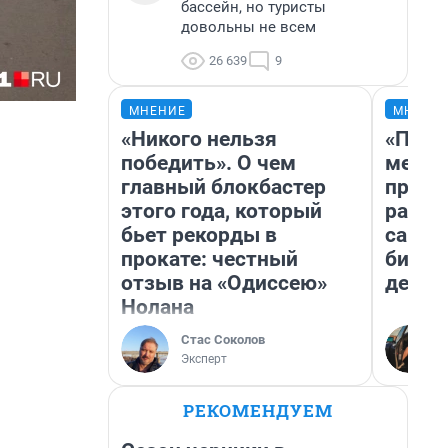
бассейн, но туристы
довольны не всем
26 639
9
МНЕНИЕ
МНЕНИ
«Никого нельзя
«Поку
победить». О чем
мешке
главный блокбастер
предп
этого года, который
расска
бьет рекорды в
самом
прокате: честный
бизне
отзыв на «Одиссею»
дешев
Нолана
Стас Соколов
Эксперт
РЕКОМЕНДУЕМ