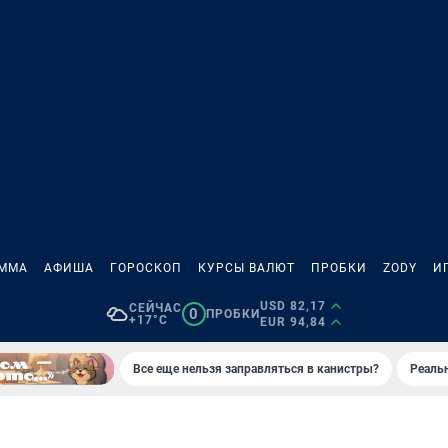
АММА
АФИША
ГОРОСКОП
КУРСЫ ВАЛЮТ
ПРОБКИ
ZODY
И
USD 82,17
СЕЙЧАС
0
ПРОБКИ
+17°C
EUR 94,84
Все еще нельзя заправляться в канистры?
Реаль