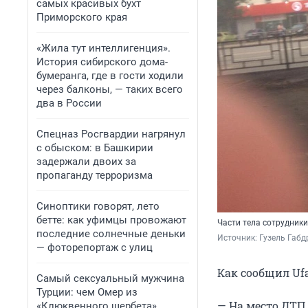
самых красивых бухт
Приморского края
«Жила тут интеллигенция».
История сибирского дома-
бумеранга, где в гости ходили
через балконы, — таких всего
два в России
Спецназ Росгвардии нагрянул
с обыском: в Башкирии
задержали двоих за
пропаганду терроризма
Синоптики говорят, лето
бетте: как уфимцы провожают
Части тела сотрудник
последние солнечные деньки
Источник: 
Гузель Габ
— фоторепортаж с улиц
Как сообщил Ufa
Самый сексуальный мужчина
Турции: чем Омер из
— На место ДТП
«Клюквенного щербета»