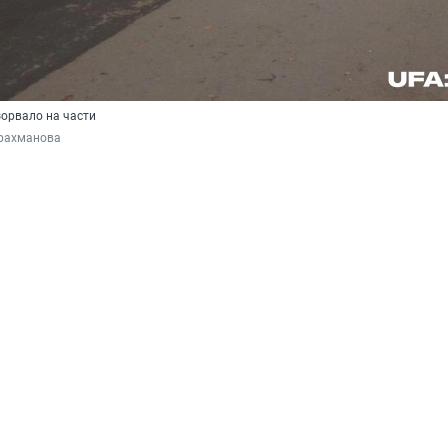
зорвало на части
драхманова