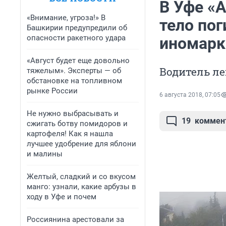
В Уфе «
«Внимание, угроза!» В
тело пог
Башкирии предупредили об
опасности ракетного удара
иномарк
«Август будет еще довольно
Водитель л
тяжелым». Эксперты — об
обстановке на топливном
рынке России
6 августа 2018, 07:05
Не нужно выбрасывать и
19
коммен
сжигать ботву помидоров и
картофеля! Как я нашла
лучшее удобрение для яблони
и малины
Желтый, сладкий и со вкусом
манго: узнали, какие арбузы в
ходу в Уфе и почем
Россиянина арестовали за