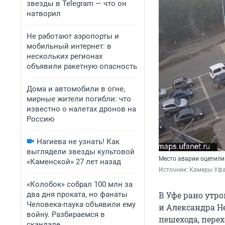
звезды в Telegram — что он
натворил
Не работают аэропорты и
мобильный интернет: в
нескольких регионах
объявили ракетную опасность
Дома и автомобили в огне,
мирные жители погибли: что
известно о налетах дронов на
Россию
Нагиева не узнать! Как
выглядели звезды культовой
Место аварии оцепили
«Каменской» 27 лет назад
Источник: 
Камеры Уфа
«Колобок» собрал 100 млн за
два дня проката, но фанаты
В Уфе рано утро
Человека-паука объявили ему
и Александра Н
войну. Разбираемся в
пешехода, перех
скандале