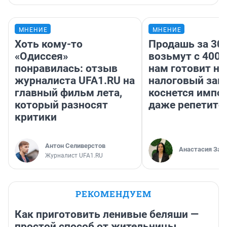
МНЕНИЕ
МНЕНИЕ
Хоть кому-то
Продашь за 300
«Одиссея»
возьмут с 4000
понравилась: отзыв
нам готовит н
журналиста UFA1.RU на
налоговый зако
главный фильм лета,
коснется импор
который разносят
даже репетито
критики
Антон Селиверстов
Анастасия Зав
Журналист UFA1.RU
РЕКОМЕНДУЕМ
Как приготовить ленивые беляши —
простой способ от жительницы