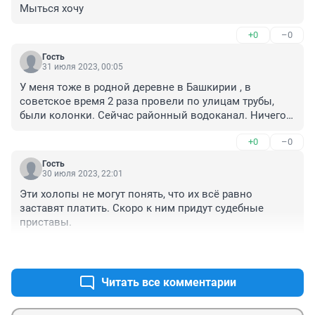
Мыться хочу
+0
–0
Гость
31 июля 2023, 00:05
У меня тоже в родной деревне в Башкирии , в 
советское время 2 раза провели по улицам трубы, 
были колонки. Сейчас районный водоканал. Ничего 
не вкладывая, все те же трубы, вода из родников и 
+0
–0
артезианской скважины. А счета приходят. Смешно и 
плачевно.
Гость
30 июля 2023, 22:01
Эти холопы не могут понять, что их всё равно 
заставят платить. Скоро к ним придут судебные 
приставы.
+0
–0
Читать все комментарии