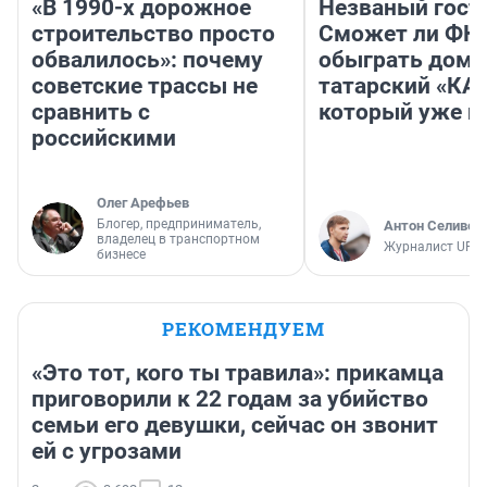
«В 1990-х дорожное
Незваный гост
строительство просто
Сможет ли ФК 
обвалилось»: почему
обыграть дома
советские трассы не
татарский «КА
сравнить с
который уже не
российскими
Олег Арефьев
Блогер, предприниматель,
Антон Селивер
владелец в транспортном
Журналист UFA1
бизнесе
РЕКОМЕНДУЕМ
«Это тот, кого ты травила»: прикамца
приговорили к 22 годам за убийство
семьи его девушки, сейчас он звонит
ей с угрозами