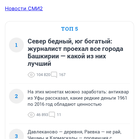
Новости СМИ2
ТОП 5
Север бедный, юг богатый:
1
журналист проехал все города
Башкирии — какой из них
лучший
104 820
167
На этих монетах можно заработать: антиквар
2
из Уфы рассказал, какие редкие деньги 1961
по 2016 год обладают ценностью
46 893
11
Давлеканово — деревня, Раевка — не рай,
3
Чишмы и Кармаскалы — провинция с