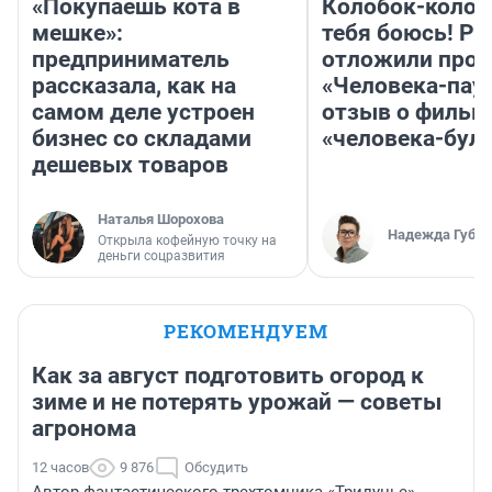
«Покупаешь кота в
Колобок-колобо
мешке»:
тебя боюсь! Ра
предприниматель
отложили прок
рассказала, как на
«Человека-пау
самом деле устроен
отзыв о фильм
бизнес со складами
«человека-бул
дешевых товаров
Наталья Шорохова
Надежда Губар
Открыла кофейную точку на
деньги соцразвития
РЕКОМЕНДУЕМ
Как за август подготовить огород к
зиме и не потерять урожай — советы
агронома
12 часов
9 876
Обсудить