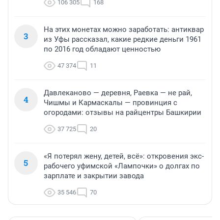
106 305
168
На этих монетах можно заработать: антиквар
3
из Уфы рассказал, какие редкие деньги 1961
по 2016 год обладают ценностью
47 374
11
Давлеканово — деревня, Раевка — не рай,
4
Чишмы и Кармаскалы — провинция с
огородами: отзывы на райцентры Башкирии
37 725
20
«Я потерял жену, детей, всё»: откровения экс-
5
рабочего уфимской «Лампочки» о долгах по
зарплате и закрытии завода
35 546
70