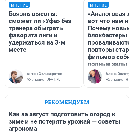
МНЕНИЕ
МНЕНИЕ
Боязнь высоты:
«Аналоговая ж
сможет ли «Уфа» без
вот что нам ну
тренера обыграть
Почему новые
фаворита лиги и
блокбастеры
удержаться на 3-м
проваливаются,
месте
повторы стары
фильмов соби
полные залы
Антон Селиверстов
Алёна Золотух
Журналист UFA1.RU
Журналист НГС
РЕКОМЕНДУЕМ
Как за август подготовить огород к
зиме и не потерять урожай — советы
агронома