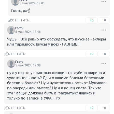
5 мая 2024, 18:01
Гость, да☝️
+0
–0
ОТВЕТИТЬ
Гость
5 мая 2024, 17:46
Чушь... Всё равно что обсуждать, что вкуснее - эклеры 
или тирамиссу. Вкусы у всех - РАЗНЫЕ!!!
+0
–0
ОТВЕТИТЬ
Гость
5 мая 2024, 17:38
ну а у них то у приятных женщин то,глубина-ширина и 
чувствительность?.Да и с какими болями-болезнями 
болели и болеют?.Ну и чувствительность от Мужиков-
по очереди или вместе?.Ну и к конец света-.Так что 
эти " вещи" должны быть в "закрытых" ящиках и 
только по записи в УФА.1 РУ.
+0
–0
ОТВЕТИТЬ