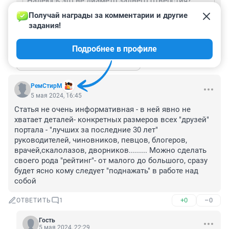
Надеюсь это не диаметр заднего отверстия?
Получай награды за комментарии и другие 
Гость, 🤣🤣🤣🤣🤣
задания!
+0
–0
ОТВЕТИТЬ
Подробнее в профиле
Показать ещё 2 ответа
РемСтирМ
5 мая 2024, 16:45
Статья не очень информативная - в ней явно не 
хватает деталей- конкретных размеров всех "друзей" 
портала - "лучших за последние 30 лет" 
руководителей, чиновников, певцов, блогеров, 
врачей,скалолазов, дворников......... Можно сделать 
своего рода "рейтинг"- от малого до большого, сразу 
будет ясно кому следует "поднажать" в работе над 
собой
+0
–0
ОТВЕТИТЬ
1
Гость
5 мая 2024, 22:29