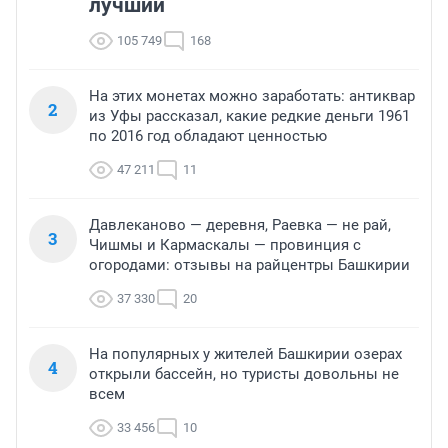
лучший
105 749
168
На этих монетах можно заработать: антиквар
2
из Уфы рассказал, какие редкие деньги 1961
по 2016 год обладают ценностью
47 211
11
Давлеканово — деревня, Раевка — не рай,
3
Чишмы и Кармаскалы — провинция с
огородами: отзывы на райцентры Башкирии
37 330
20
На популярных у жителей Башкирии озерах
4
открыли бассейн, но туристы довольны не
всем
33 456
10