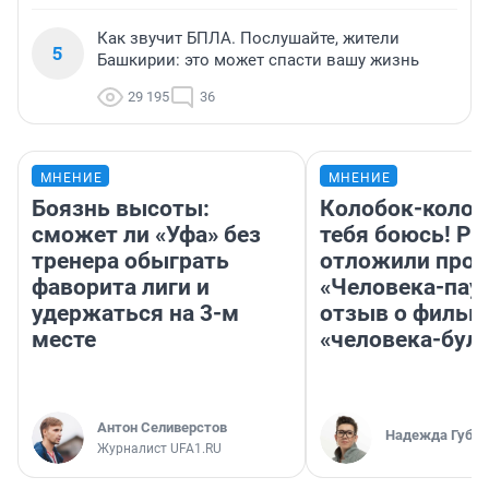
Как звучит БПЛА. Послушайте, жители
5
Башкирии: это может спасти вашу жизнь
29 195
36
МНЕНИЕ
МНЕНИЕ
Боязнь высоты:
Колобок-колобо
сможет ли «Уфа» без
тебя боюсь! Ра
тренера обыграть
отложили прок
фаворита лиги и
«Человека-пау
удержаться на 3-м
отзыв о фильм
месте
«человека-бул
Антон Селиверстов
Надежда Губар
Журналист UFA1.RU