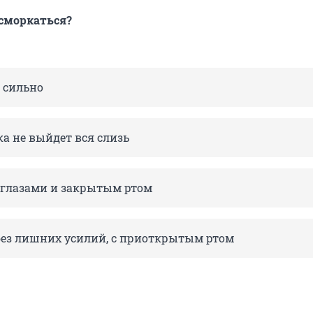
сморкаться?
, сильно
ока не выйдет вся слизь
глазами и закрытым ртом
без лишних усилий, с приоткрытым ртом