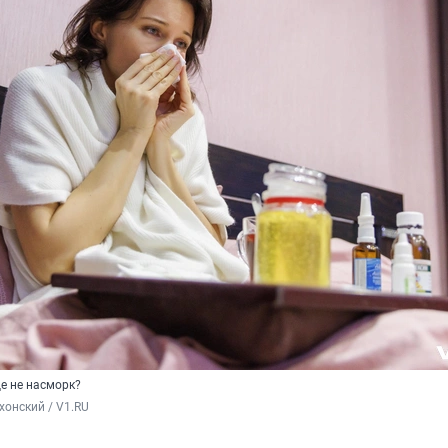
е не насморк?
хонский / V1.RU