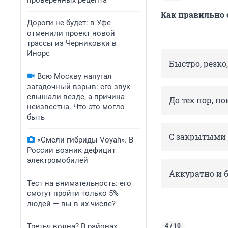
проверенных рецепта
Как правильно 
Дороги не будет: в Уфе
отменили проект новой
трассы из Черниковки в
Инорс
Быстро, резко
Всю Москву напугал
загадочный взрыв: его звук
слышали везде, а причина
До тех пор, п
неизвестна. Что это могло
быть
С закрытыми 
«Смели гибриды Voyah». В
России возник дефицит
электромобилей
Аккуратно и 
Тест на внимательность: его
смогут пройти только 5%
людей — вы в их числе?
Третья волна? В районах
4 / 10