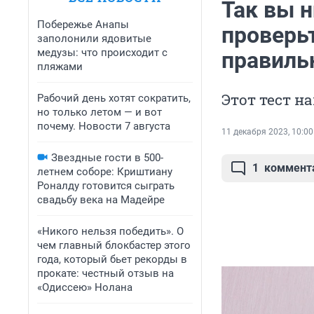
Так вы н
Побережье Анапы
проверьт
заполонили ядовитые
медузы: что происходит с
правиль
пляжами
Этот тест н
Рабочий день хотят сократить,
но только летом — и вот
почему. Новости 7 августа
11 декабря 2023, 10:00
Звездные гости в 500-
1
коммент
летнем соборе: Криштиану
Роналду готовится сыграть
свадьбу века на Мадейре
«Никого нельзя победить». О
чем главный блокбастер этого
года, который бьет рекорды в
прокате: честный отзыв на
«Одиссею» Нолана