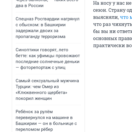
На носу у нас н
два в России
сезон. Страну о
выясняли,
что 
Спецназ Росгвардии нагрянул
что раз чихнуть
с обыском: в Башкирии
задержали двоих за
бы вы ни ответи
пропаганду терроризма
основных прави
практически вс
Синоптики говорят, лето
бетте: как уфимцы провожают
последние солнечные деньки
— фоторепортаж с улиц
Самый сексуальный мужчина
Турции: чем Омер из
«Клюквенного щербета»
покорил женщин
Ребёнок за рулём
перевернулся на машине в
Башкирии — он в больнице с
переломом рёбер