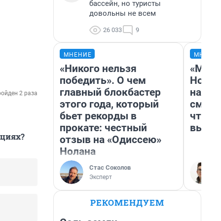
бассейн, но туристы
довольны не всем
26 033
9
МНЕНИЕ
МНЕНИ
«Никого нельзя
«Мы в
победить». О чем
Нолан
главный блокбастер
настр
ойден 2 раза
этого года, который
смотр
бьет рекорды в
чтобы
прокате: честный
выгля
кциях?
отзыв на «Одиссею»
Нолана
Стас Соколов
Эксперт
РЕКОМЕНДУЕМ