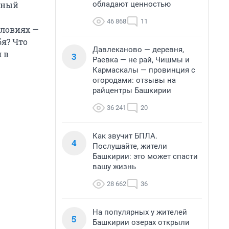
обладают ценностью
енный
46 868
11
условиях —
бя? Что
Давлеканово — деревня,
 в
3
Раевка — не рай, Чишмы и
Кармаскалы — провинция с
огородами: отзывы на
райцентры Башкирии
36 241
20
Как звучит БПЛА.
4
Послушайте, жители
Башкирии: это может спасти
вашу жизнь
28 662
36
На популярных у жителей
5
Башкирии озерах открыли