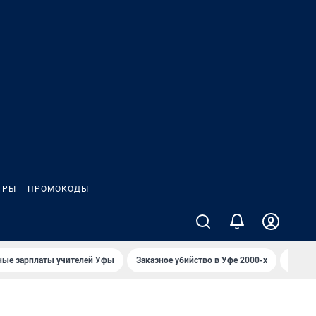
ГРЫ
ПРОМОКОДЫ
ные зарплаты учителей Уфы
Заказное убийство в Уфе 2000-х
Каким