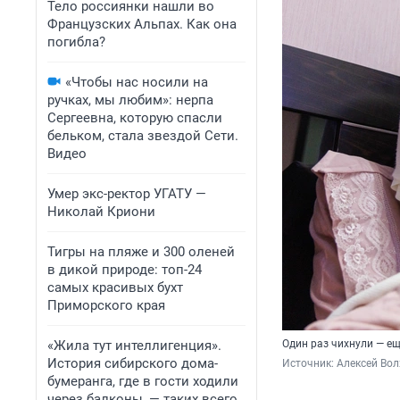
Тело россиянки нашли во
Французских Альпах. Как она
погибла?
«Чтобы нас носили на
ручках, мы любим»: нерпа
Сергеевна, которую спасли
бельком, стала звездой Сети.
Видео
Умер экс-ректор УГАТУ —
Николай Криони
Тигры на пляже и 300 оленей
в дикой природе: топ-24
самых красивых бухт
Приморского края
«Жила тут интеллигенция».
Один раз чихнули — ещ
История сибирского дома-
Источник: 
Алексей Вол
бумеранга, где в гости ходили
через балконы, — таких всего