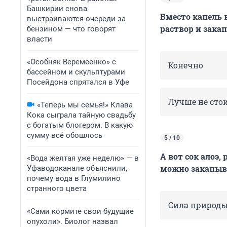
Башкирии снова
Вместо капель 
выстраиваются очереди за
раствор и закап
бензином — что говорят
власти
«Особняк Веремеенко» с
Конечно
бассейном и скульптурами
Посейдона спрятался в Уфе
Лучше не сто
«Теперь мы семья!» Клава
Кока сыграла тайную свадьбу
с богатым блогером. В какую
сумму всё обошлось
5 / 10
А вот сок алоэ,
«Вода желтая уже неделю» — в
можно закапыва
Уфаводоканале объяснили,
почему вода в Глумилино
странного цвета
Сила природы
«Сами кормите свои будущие
опухоли». Биолог назвал