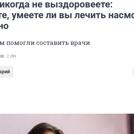
икогда не выздоровеете:
е, умеете ли вы лечить насм
но
ам помогли составить врачи
2 289
арий