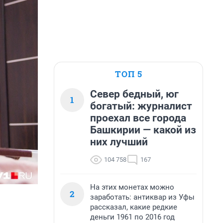
ТОП 5
Север бедный, юг
1
богатый: журналист
проехал все города
Башкирии — какой из
них лучший
104 758
167
На этих монетах можно
2
заработать: антиквар из Уфы
рассказал, какие редкие
деньги 1961 по 2016 год