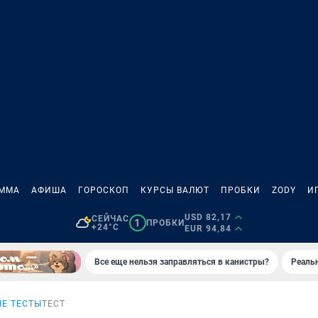
АММА
АФИША
ГОРОСКОП
КУРСЫ ВАЛЮТ
ПРОБКИ
ZODY
И
USD 82,17
СЕЙЧАС
1
ПРОБКИ
+24°C
EUR 94,84
Все еще нельзя заправляться в канистры?
Реаль
Е ТЕСТЫ
ТЕСТ