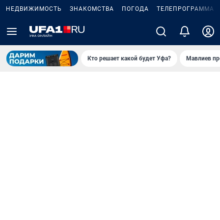
НЕДВИЖИМОСТЬ
ЗНАКОМСТВА
ПОГОДА
ТЕЛЕПРОГРАММА
Кто решает какой будет Уфа?
Мавлиев пр