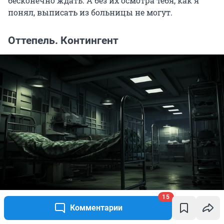
бесконечно ждать. А без их осмотра тебя, как я
понял, выписать из больницы не могут.
Оттепель. Контингент
15
Комментарии
Источник: 
Евгения Бикунова / Городские порталы