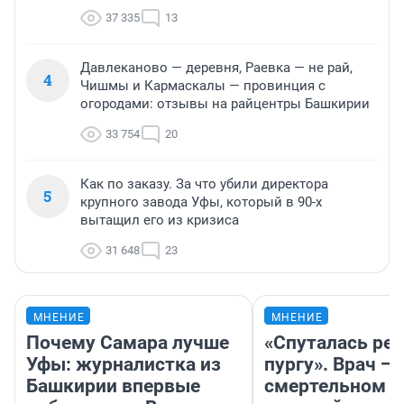
37 335
13
Давлеканово — деревня, Раевка — не рай,
4
Чишмы и Кармаскалы — провинция с
огородами: отзывы на райцентры Башкирии
33 754
20
Как по заказу. За что убили директора
5
крупного завода Уфы, который в 90-х
вытащил его из кризиса
31 648
23
МНЕНИЕ
МНЕНИЕ
Почему Самара лучше
«Спуталась реч
Уфы: журналистка из
пургу». Врач — 
Башкирии впервые
смертельном д