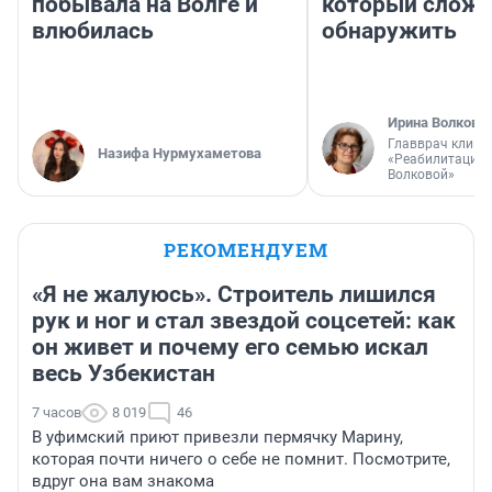
побывала на Волге и
который слож
влюбилась
обнаружить
Ирина Волкова
Главврач клини
Назифа Нурмухаметова
«Реабилитация 
Волковой»
РЕКОМЕНДУЕМ
«Я не жалуюсь». Строитель лишился
рук и ног и стал звездой соцсетей: как
он живет и почему его семью искал
весь Узбекистан
7 часов
8 019
46
В уфимский приют привезли пермячку Марину,
которая почти ничего о себе не помнит. Посмотрите,
вдруг она вам знакома