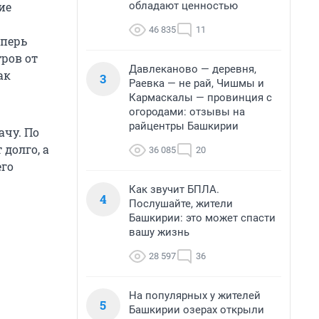
обладают ценностью
ие
46 835
11
еперь
ров от
Давлеканово — деревня,
ак
3
Раевка — не рай, Чишмы и
Кармаскалы — провинция с
огородами: отзывы на
райцентры Башкирии
ачу. По
долго, а
36 085
20
его
Как звучит БПЛА.
4
Послушайте, жители
Башкирии: это может спасти
вашу жизнь
28 597
36
На популярных у жителей
5
Башкирии озерах открыли