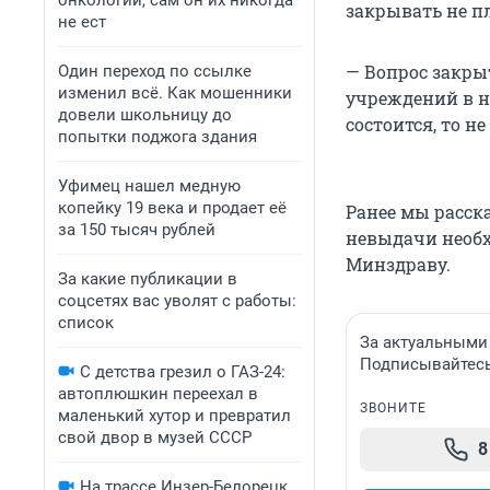
онкологии, сам он их никогда
закрывать не п
не ест
— Вопрос закры
Один переход по ссылке
изменил всё. Как мошенники
учреждений в н
довели школьницу до
состоится, то н
попытки поджога здания
Уфимец нашел медную
копейку 19 века и продает её
Ранее мы расск
за 150 тысяч рублей
невыдачи необ
Минздраву.
За какие публикации в
соцсетях вас уволят с работы:
список
За актуальными
Подписывайтесь 
С детства грезил о ГАЗ-24:
автоплюшкин переехал в
ЗВОНИТЕ
маленький хутор и превратил
свой двор в музей СССР
8
На трассе Инзер-Белорецк