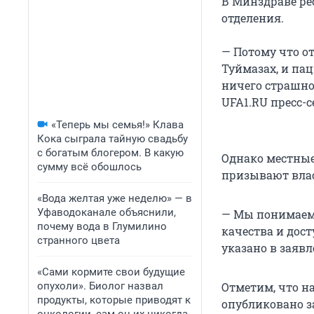
В Минздраве ре
отделения.
— Потому что о
Туймазах, и па
ничего страшног
UFA1.RU пресс-
«Теперь мы семья!» Клава
Кока сыграла тайную свадьбу
с богатым блогером. В какую
Однако местные
сумму всё обошлось
призывают влас
«Вода желтая уже неделю» — в
Уфаводоканале объяснили,
— Мы понимаем,
почему вода в Глумилино
качества и дос
странного цвета
указано в заявл
«Сами кормите свои будущие
опухоли». Биолог назвал
Отметим, что н
продукты, которые приводят к
опубликовано з