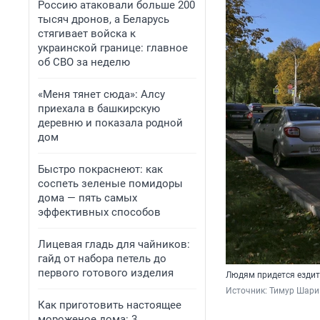
Россию атаковали больше 200
тысяч дронов, а Беларусь
стягивает войска к
украинской границе: главное
об СВО за неделю
«Меня тянет сюда»: Алсу
приехала в башкирскую
деревню и показала родной
дом
Быстро покраснеют: как
соспеть зеленые помидоры
дома — пять самых
эффективных способов
Лицевая гладь для чайников:
гайд от набора петель до
первого готового изделия
Людям придется ездит
Источник: 
Тимур Шари
Как приготовить настоящее
мороженое дома: 3