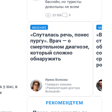
бассейн, но туристы
довольны не всем
23 506
9
МНЕНИЕ
МНЕНИ
«Спуталась речь, понес
«В 19
пургу». Врач — о
строи
смертельном диагнозе,
обвал
который сложно
совет
обнаружить
сравн
росси
Ирина Волкова
Главврач клиники
 у нас, в
«Реабилитация доктора
Волковой»
е
РЕКОМЕНДУЕМ