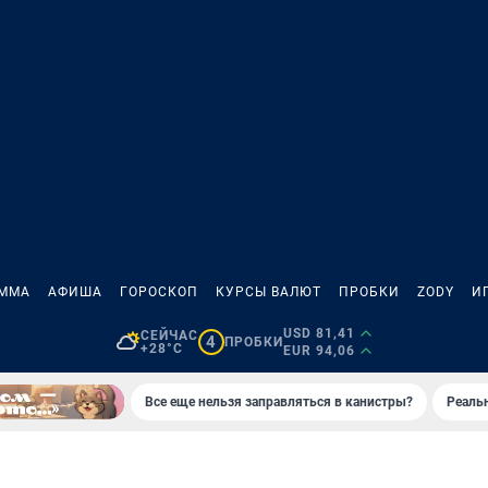
АММА
АФИША
ГОРОСКОП
КУРСЫ ВАЛЮТ
ПРОБКИ
ZODY
И
USD 81,41
СЕЙЧАС
4
ПРОБКИ
+28°C
EUR 94,06
Все еще нельзя заправляться в канистры?
Реаль