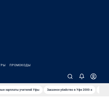
ГРЫ
ПРОМОКОДЫ
ные зарплаты учителей Уфы
Заказное убийство в Уфе 2000-х
Каким