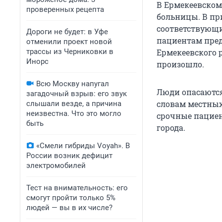
В Ермекеевско
проверенных рецепта
больницы. В пр
соответствующи
Дороги не будет: в Уфе
пациентам пред
отменили проект новой
трассы из Черниковки в
Ермекеевского р
Инорс
произошло.
Всю Москву напугал
Люди опасаются
загадочный взрыв: его звук
словам местных 
слышали везде, а причина
неизвестна. Что это могло
срочные пациен
быть
города.
«Смели гибриды Voyah». В
России возник дефицит
электромобилей
Тест на внимательность: его
смогут пройти только 5%
людей — вы в их числе?