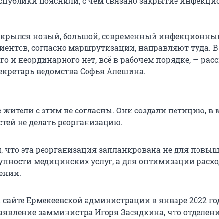
спублики пояснили, с чем связано закрытие инфекци
ткрылся новый, большой, современный инфекционный
циентов, согласно маршрутизации, направляют туда. В
о и неординарного нет, всё в рабочем порядке, — рас
секретарь ведомства Софья Алешина.
 жители с этим не согласны. Они создали петицию, в 
тей не делать реорганизацию.
 что эта реорганизация запланирована не для повы
тупности медицинских услуг, а для оптимизации расхо
ении.
а сайте Ермекеевской администрации в январе 2022 го
аявление замминистра Игоря Засядкина, что отделен