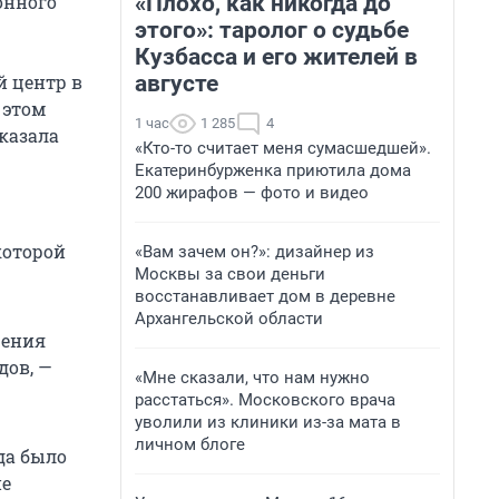
«Плохо, как никогда до
онного
этого»: таролог о судьбе
Кузбасса и его жителей в
августе
 центр в
 этом
1 час
1 285
4
сказала
«Кто-то считает меня сумасшедшей».
Екатеринбурженка приютила дома
200 жирафов — фото и видео
которой
«Вам зачем он?»: дизайнер из
Москвы за свои деньги
восстанавливает дом в деревне
Архангельской области
шения
дов, —
«Мне сказали, что нам нужно
расстаться». Московского врача
уволили из клиники из-за мата в
личном блоге
да было
ие