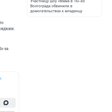
Участницу шоу «Мама в 16» из
Волгограда обвинили в
домогательствах к младенцу
то
сядкин.
Из-за
е
.