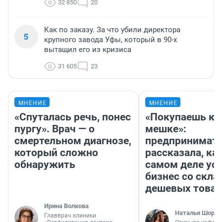
32 850
20
Как по заказу. За что убили директора
5
крупного завода Уфы, который в 90-х
вытащил его из кризиса
31 605
23
МНЕНИЕ
МНЕНИЕ
«Спуталась речь, понес
«Покупаешь ко
пургу». Врач — о
мешке»:
смертельном диагнозе,
предпринимат
который сложно
рассказала, как
обнаружить
самом деле ус
бизнес со скл
дешевых това
Ирина Волкова
Наталья Шорох
Главврач клиники