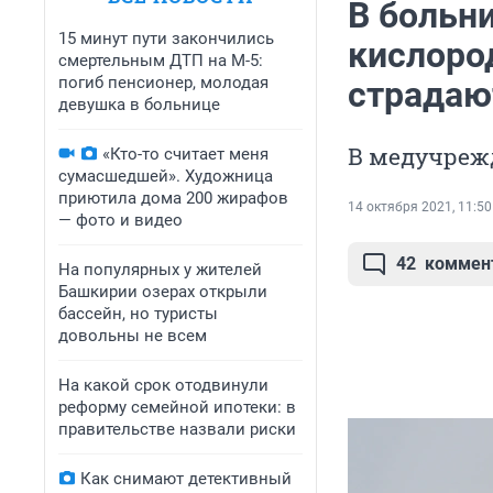
В больн
15 минут пути закончились
кислоро
смертельным ДТП на М-5:
погиб пенсионер, молодая
страдаю
девушка в больнице
В медучрежд
«Кто-то считает меня
сумасшедшей». Художница
приютила дома 200 жирафов
14 октября 2021, 11:50
— фото и видео
42
коммен
На популярных у жителей
Башкирии озерах открыли
бассейн, но туристы
довольны не всем
На какой срок отодвинули
реформу семейной ипотеки: в
правительстве назвали риски
Как снимают детективный