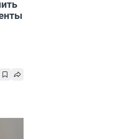
мить
иенты