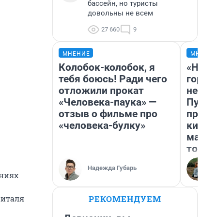
бассейн, но туристы
довольны не всем
27 660
9
МНЕНИЕ
МНЕНИ
Колобок-колобок, я
«Нет 
тебя боюсь! Ради чего
городо
отложили прокат
недоф
«Человека-паука» —
Путеш
отзыв о фильме про
проех
«человека-булку»
килом
машин
того
Надежда Губарь
ениях
РЕКОМЕНДУЕМ
питаля