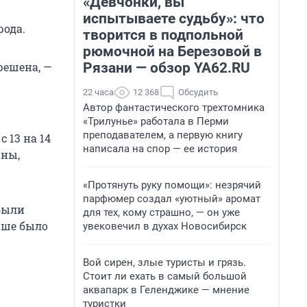
«Девчонки, вы
испытываете судьбу»: что
рода.
творится в подпольной
рюмочной на Березовой в
Рязани — обзор YA62.RU
решена, —
22 часа
12 368
Обсудить
Автор фантастического трехтомника
«Трилунье» работала в Перми
преподавателем, а первую книгу
 13 на 14
написала на спор — ее история
ины,
«Протянуть руку помощи»: незрячий
парфюмер создал «уютный» аромат
 были
для тех, кому страшно, — он уже
ыше было
увековечил в духах Новосибирск
Вой сирен, злые туристы и грязь.
Стоит ли ехать в самый большой
аквапарк в Геленджике — мнение
туристки