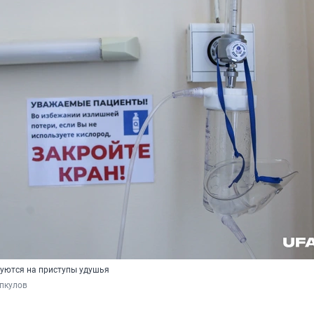
уются на приступы удушья
пкулов