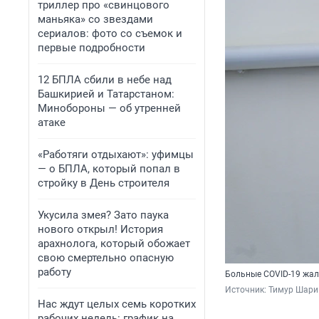
триллер про «свинцового
маньяка» со звездами
сериалов: фото со съемок и
первые подробности
12 БПЛА сбили в небе над
Башкирией и Татарстаном:
Минобороны — об утренней
атаке
«Работяги отдыхают»: уфимцы
— о БПЛА, который попал в
стройку в День строителя
Укусила змея? Зато паука
нового открыл! История
арахнолога, который обожает
свою смертельно опасную
работу
Больные COVID-19 жал
Источник: 
Тимур Шари
Нас ждут целых семь коротких
рабочих недель: график на