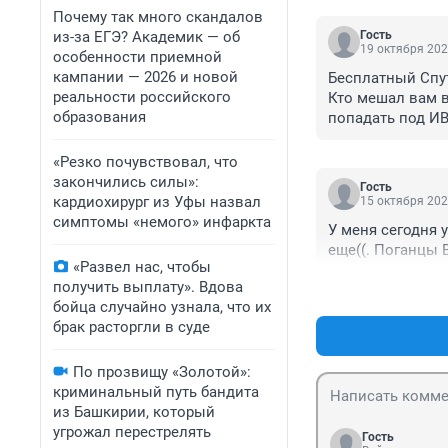
Почему так много скандалов
из-за ЕГЭ? Академик — об
Гость
19 октября 202
особенности приемной
кампании — 2026 и новой
Бесплатный Спут
реальности российского
Кто мешал вам в
образования
попадать под И
«Резко почувствовал, что
закончились силы»:
Гость
кардиохирург из Уфы назвал
15 октября 202
симптомы «немого» инфаркта
У меня сегодня у
еще((. Поганцы В
«Развел нас, чтобы
получить выплату». Вдова
бойца случайно узнала, что их
брак расторгли в суде
По прозвищу «Золотой»:
криминальный путь бандита
из Башкирии, который
угрожал перестрелять
Гость