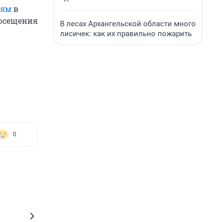
иям
в
посещения
В лесах Архангельской области много
лисичек: как их правильно пожарить
0