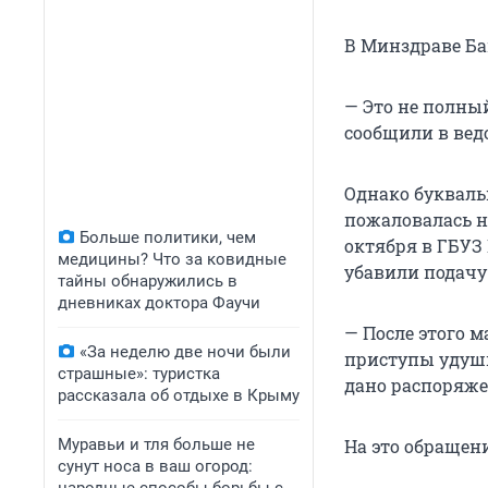
В Минздраве Ба
— Это не полны
сообщили в вед
Однако букваль
пожаловалась на
Больше политики, чем
октября в ГБУЗ
медицины? Что за ковидные
убавили подачу
тайны обнаружились в
дневниках доктора Фаучи
— После этого м
«За неделю две ночи были
приступы удушь
страшные»: туристка
дано распоряже
рассказала об отдыхе в Крыму
Муравьи и тля больше не
На это обращени
сунут носа в ваш огород: