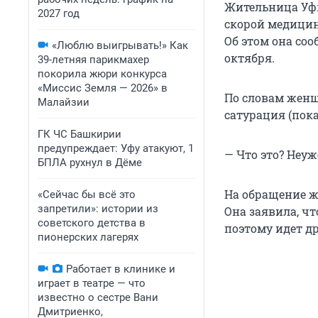
Жительница Уфы
2027 год
скорой медицин
Об этом она со
«Люблю выигрывать!» Как
октября.
39-летняя парикмахер
покорила жюри конкурса
«Миссис Земля — 2026» в
По словам женщ
Малайзии
сатурация (пок
ГК ЧС Башкирии
предупреждает: Уфу атакуют, 1
— Что это? Неу
БПЛА рухнул в Дёме
На обращение 
«Сейчас бы всё это
запретили»: истории из
Она заявила, ч
советского детства в
поэтому идет д
пионерских лагерях
Работает в клинике и
играет в театре — что
известно о сестре Вани
Дмитриенко,