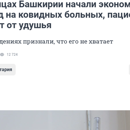
ицах Башкирии начали эконо
д на ковидных больных, пац
т от удушья
ениях признали, что его не хватает
12 724
тария