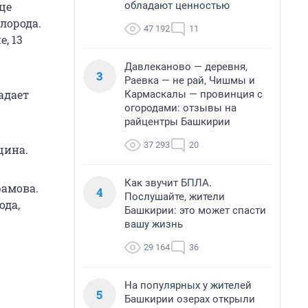
обладают ценностью
це
лорода.
47 192
11
, 13
Давлеканово — деревня,
3
Раевка — не рай, Чишмы и
адает
Кармаскалы — провинция с
огородами: отзывы на
райцентры Башкирии
37 293
20
щина.
Как звучит БПЛА.
амова.
4
Послушайте, жители
ода,
Башкирии: это может спасти
вашу жизнь
29 164
36
На популярных у жителей
5
Башкирии озерах открыли