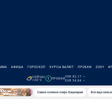
АММА
АФИША
ГОРОСКОП
КУРСЫ ВАЛЮТ
ПРОБКИ
ZODY
И
USD 82,17
СЕЙЧАС
1
ПРОБКИ
+26°C
EUR 94,84
Самое соленое озеро Башкирии
Все еще нельз