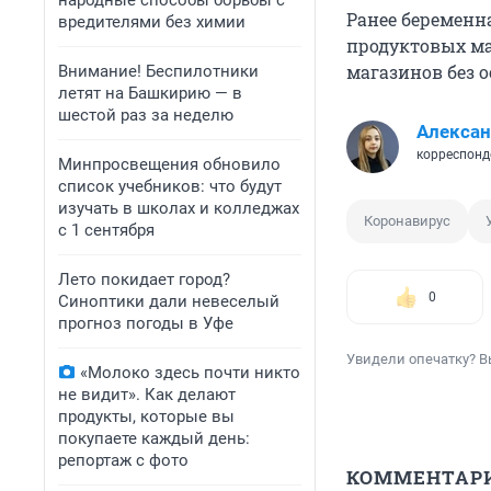
народные способы борьбы с
Ранее беремен
вредителями без химии
продуктовых ма
магазинов без о
Внимание! Беспилотники
летят на Башкирию — в
шестой раз за неделю
Алексан
корреспонд
Минпросвещения обновило
список учебников: что будут
изучать в школах и колледжах
Коронавирус
с 1 сентября
Лето покидает город?
0
Синоптики дали невеселый
прогноз погоды в Уфе
Увидели опечатку? В
«Молоко здесь почти никто
не видит». Как делают
продукты, которые вы
покупаете каждый день:
репортаж с фото
КОММЕНТАР