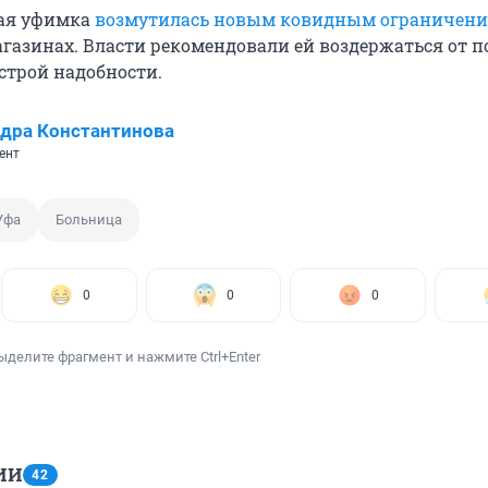
ная уфимка
возмутилась новым ковидным ограничен
газинах. Власти рекомендовали ей воздержаться от 
строй надобности.
дра Константинова
ент
Уфа
Больница
0
0
0
ыделите фрагмент и нажмите Ctrl+Enter
ИИ
42