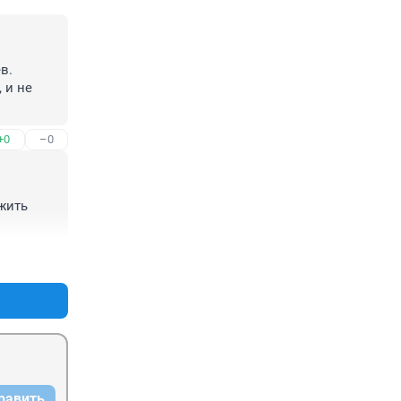
.

и не 
+0
–0
жить 
+0
–0
равить