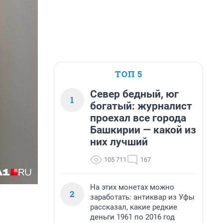
ТОП 5
Север бедный, юг
1
богатый: журналист
проехал все города
Башкирии — какой из
них лучший
105 711
167
На этих монетах можно
2
заработать: антиквар из Уфы
рассказал, какие редкие
деньги 1961 по 2016 год