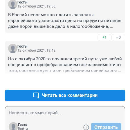
Гость
12 октября 2021, 19:56
В Россий невозможно платить зарплаты 
европейского уровня, хотя цены на продукты питания 
даже порой выше.Все дело в налогообложение, 
налоговая часть зарплаты это подоходный, 
+1
–0
пенсионный, соцстрах, мединское страхование, 
добавляет еще 50% налогов к зарплате минимум.
Гость
12 октября 2021, 19:48
Но с октября 2020-го появился третий путь: уже любой 
специалист с профобразованием вне зависимости от 
того, соответствует ли он требованиям синей карты 
или белого списка, может трудоустроиться в 
+1
–0
Германии, но только на предприятии, расположенном 
в федеральной земле Баден-Вюртемберг. Этот регион 
запустил новую программу для трудоустройства 
Читать все комментарии
иностранных специалистов (PuMa), в основе которой 
балльная система. Одно из главных условий для 
трудоустройства – владение немецким языком: чем 
оно лучше, тем больше баллов получает соискатель. 
Также определенное количество баллов ему 
Гость
Отправить
начисляется в случае, если один из его 
Войти