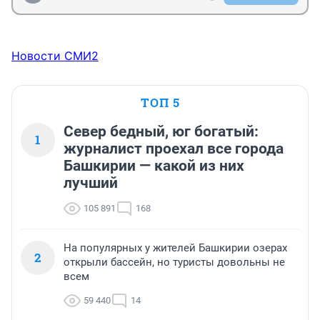
родственников уже живет в Баден-Вюртемберге, если 
соискатель ранее уже работал или стажировался в 
Германии. Срок действия программы – до 30 
сентября 2022 года.

Новости СМИ2
На фоне того уровня зарплат, который 
устанавливают российские работодатели, 
ТОП 5
предложение немцев действительно может 
показаться привлекательным.
Север бедный, юг богатый:
1
журналист проехал все города
Башкирии — какой из них
лучший
105 891
168
На популярных у жителей Башкирии озерах
2
открыли бассейн, но туристы довольны не
всем
59 440
14