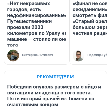
«Нет некрасивых
«Финал не совп
городов, есть
ожиданиями»: 
недофинансированные».
смотреть фил
Путешественники
«Старый орел» 
проехали 2000
большом экран
километров по Уралу на
честная рецен
машине — стоило ли оно
того
Екатерина Литкевич
Надежда Губар
РЕКОМЕНДУЕМ
Победили опухоль размером с яйцо и
вытащили младенца с того света.
Пять историй врачей из Тюмени со
счастливым концом