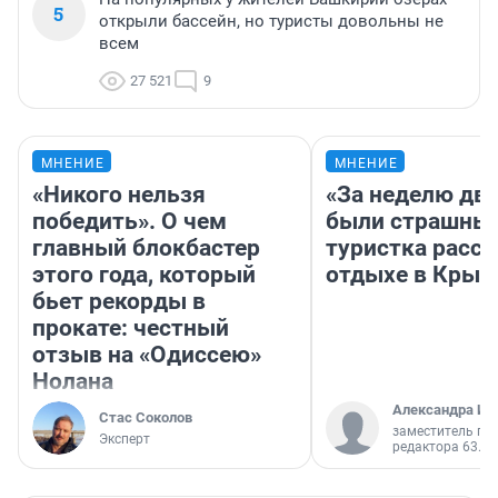
5
открыли бассейн, но туристы довольны не
всем
27 521
9
МНЕНИЕ
МНЕНИЕ
«Никого нельзя
«За неделю две
победить». О чем
были страшные
главный блокбастер
туристка расск
этого года, который
отдыхе в Крым
бьет рекорды в
прокате: честный
отзыв на «Одиссею»
Нолана
Александра Ис
Стас Соколов
заместитель гл
Эксперт
редактора 63.RU