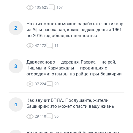
105 625
167
На этих монетах можно заработать: антиквар
2
из Уфы рассказал, какие редкие деньги 1961
по 2016 год обладают ценностью
47 172
11
Давлеканово — деревня, Раевка — не рай,
3
Чишмы и Кармаскалы — провинция с
огородами: отзывы на райцентры Башкирии
37 224
20
Как звучит БПЛА. Послушайте, жители
4
Башкирии: это может спасти вашу жизнь
29 110
36
На популярных у жителей Башкирии озерах