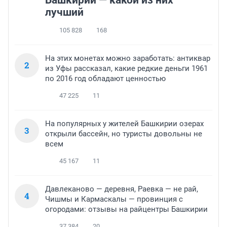
Башкирии — какой из них
лучший
105 828
168
На этих монетах можно заработать: антиквар
2
из Уфы рассказал, какие редкие деньги 1961
по 2016 год обладают ценностью
47 225
11
На популярных у жителей Башкирии озерах
3
открыли бассейн, но туристы довольны не
всем
45 167
11
Давлеканово — деревня, Раевка — не рай,
4
Чишмы и Кармаскалы — провинция с
огородами: отзывы на райцентры Башкирии
37 384
20