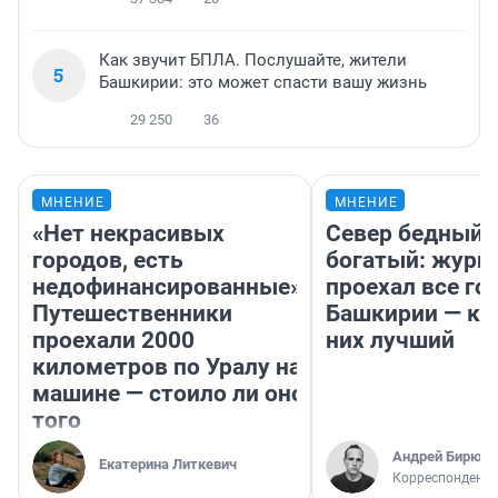
Как звучит БПЛА. Послушайте, жители
5
Башкирии: это может спасти вашу жизнь
29 250
36
МНЕНИЕ
МНЕНИЕ
«Нет некрасивых
Север бедный,
городов, есть
богатый: журн
недофинансированные».
проехал все го
Путешественники
Башкирии — ка
проехали 2000
них лучший
километров по Уралу на
машине — стоило ли оно
того
Андрей Бирюко
Екатерина Литкевич
Корреспондент 