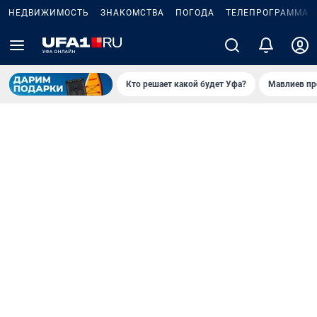
НЕДВИЖИМОСТЬ
ЗНАКОМСТВА
ПОГОДА
ТЕЛЕПРОГРАММА
Кто решает какой будет Уфа?
Мавлиев пр