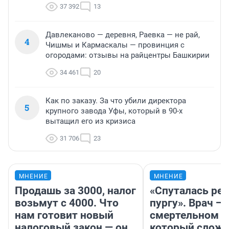
37 392
13
Давлеканово — деревня, Раевка — не рай,
4
Чишмы и Кармаскалы — провинция с
огородами: отзывы на райцентры Башкирии
34 461
20
Как по заказу. За что убили директора
5
крупного завода Уфы, который в 90-х
вытащил его из кризиса
31 706
23
МНЕНИЕ
МНЕНИЕ
Продашь за 3000, налог
«Спуталась реч
возьмут с 4000. Что
пургу». Врач — 
нам готовит новый
смертельном д
налоговый закон — он
который слож