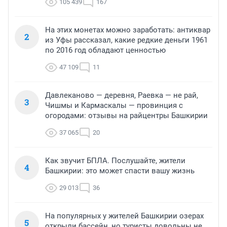
105 439
167
На этих монетах можно заработать: антиквар
2
из Уфы рассказал, какие редкие деньги 1961
по 2016 год обладают ценностью
47 109
11
Давлеканово — деревня, Раевка — не рай,
3
Чишмы и Кармаскалы — провинция с
огородами: отзывы на райцентры Башкирии
37 065
20
Как звучит БПЛА. Послушайте, жители
4
Башкирии: это может спасти вашу жизнь
29 013
36
На популярных у жителей Башкирии озерах
5
открыли бассейн, но туристы довольны не