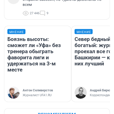
всем
27 446
9
МНЕНИЕ
МНЕНИЕ
Боязнь высоты:
Север бедный,
сможет ли «Уфа» без
богатый: журн
тренера обыграть
проехал все го
фаворита лиги и
Башкирии — ка
удержаться на 3-м
них лучший
месте
Антон Селиверстов
Андрей Бирюко
Журналист UFA1.RU
Корреспондент 