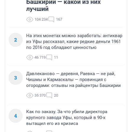
Башкирии — какой из них
лучший
104 234
167
На этих монетах можно заработать: антиквар
2
из Уфы рассказал, какие редкие деньги 1961
по 2016 год обладают ценностью
46 719
11
Давлеканово — деревня, Раевка — не рай,
3
Чишмы и Кармаскалы — провинция с
огородами: отзывы на райцентры Башкирии
35 370
20
Как по заказу. За что убили директора
4
крупного завода Уфы, который в 90-х
вытащил его из кризиса