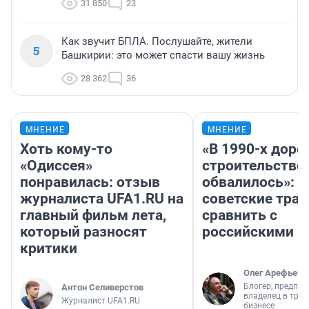
31 850
23
Как звучит БПЛА. Послушайте, жители
5
Башкирии: это может спасти вашу жизнь
28 362
36
МНЕНИЕ
МНЕНИЕ
Хоть кому-то
«В 1990-х дор
«Одиссея»
строительство
понравилась: отзыв
обвалилось»: 
журналиста UFA1.RU на
советские трас
главный фильм лета,
сравнить с
который разносят
российскими
критики
Олег Арефьев
Блогер, предпри
Антон Селиверстов
владелец в тра
Журналист UFA1.RU
бизнесе