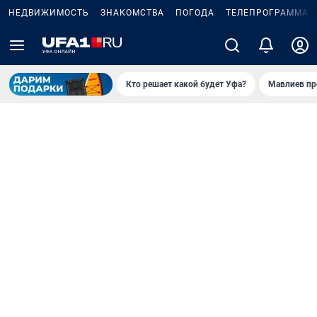
НЕДВИЖИМОСТЬ
ЗНАКОМСТВА
ПОГОДА
ТЕЛЕПРОГРАММА
Кто решает какой будет Уфа?
Мавлиев пр