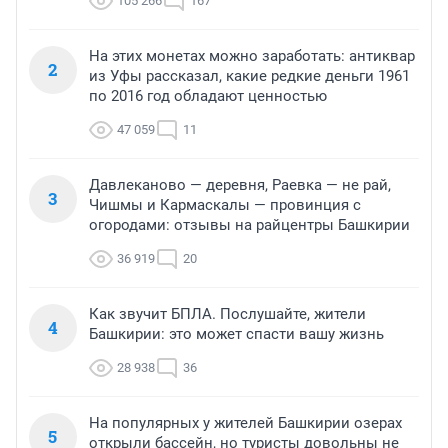
105 266
167
На этих монетах можно заработать: антиквар
2
из Уфы рассказал, какие редкие деньги 1961
по 2016 год обладают ценностью
47 059
11
Давлеканово — деревня, Раевка — не рай,
3
Чишмы и Кармаскалы — провинция с
огородами: отзывы на райцентры Башкирии
36 919
20
Как звучит БПЛА. Послушайте, жители
4
Башкирии: это может спасти вашу жизнь
28 938
36
На популярных у жителей Башкирии озерах
5
открыли бассейн, но туристы довольны не