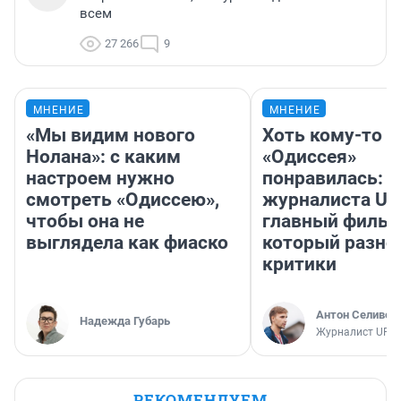
всем
27 266
9
МНЕНИЕ
МНЕНИЕ
«Мы видим нового
Хоть кому-то
Нолана»: с каким
«Одиссея»
настроем нужно
понравилась: 
смотреть «Одиссею»,
журналиста UF
чтобы она не
главный фильм
выглядела как фиаско
который разно
критики
Антон Селивер
Надежда Губарь
Журналист UFA1
РЕКОМЕНДУЕМ