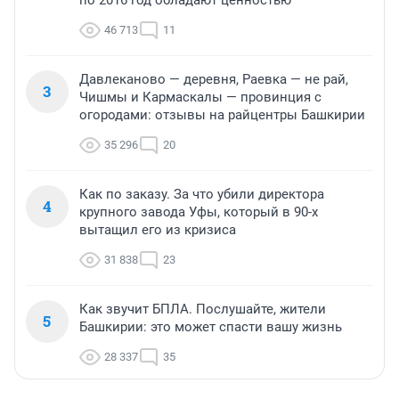
по 2016 год обладают ценностью
46 713
11
Давлеканово — деревня, Раевка — не рай,
3
Чишмы и Кармаскалы — провинция с
огородами: отзывы на райцентры Башкирии
35 296
20
Как по заказу. За что убили директора
4
крупного завода Уфы, который в 90-х
вытащил его из кризиса
31 838
23
Как звучит БПЛА. Послушайте, жители
5
Башкирии: это может спасти вашу жизнь
28 337
35