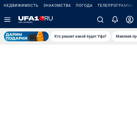
НЕДВИЖИМОСТЬ
ЗНАКОМСТВА
ПОГОДА
ТЕЛЕПРОГРАММА
Кто решает какой будет Уфа?
Мавлиев пр