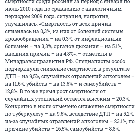
смертности среди россиян за период с января по
июль 2010 года по сравнению с аналогичным
периодом 2009 года, ситуация, напротив,
улучшилась. «Смертность от всех причин
снизилась на 0,3%, из них от болезней системы
кровообращения – на 0,3%, от инфекционных
болезней – на 3,3%, органов дыхания – на 5,1%,
внешних причин – на 4,8%», – отметили в
Минздравсоцразвития РФ. Специалисты особо
подчеркнули снижение смертности в результате
ДТП – на 9,5%, случайных отравлений алкоголем –
на 11,6%, убийств – на 13,6% – и самоубийств –
12,8%. В то же время рост смертности от
случайных утоплений остается высоким – 20,3%.
Конкретно в июле отмечено снижение смертности
по туберкулезу – на 9,6%, вследствие ДТП – на 5,2%,
из-за случайных отравлений алкоголем – 23,1%, по
причине убийств – 16,5%, самоубийств – 8,8%.