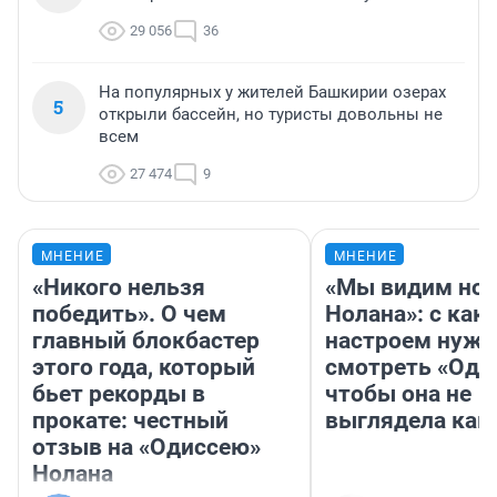
29 056
36
На популярных у жителей Башкирии озерах
5
открыли бассейн, но туристы довольны не
всем
27 474
9
МНЕНИЕ
МНЕНИЕ
«Никого нельзя
«Мы видим нов
победить». О чем
Нолана»: с как
главный блокбастер
настроем нужн
этого года, который
смотреть «Оди
бьет рекорды в
чтобы она не
прокате: честный
выглядела как
отзыв на «Одиссею»
Нолана