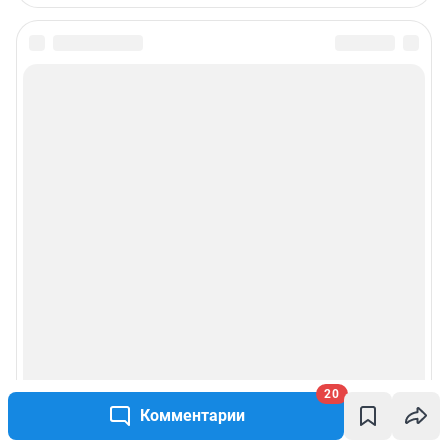
Редакция сайта не несет ответственности за достоверность
информации, содержащейся в рекламных объявлениях.
Информация об ограничениях
Политика использования cookies
Рекомендательные системы
Политика конфиденциальности и обработки персональных данных и
правила использования сайта
Пользовательское соглашение сервиса «Подписка без баннерной
рекламы»
© ООО «Сеть городских порталов»
© ООО «Интернет Технологии»
20
Комментарии