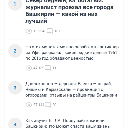
Север бедный, юг богатый:
1
журналист проехал все города
Башкирии — какой из них
лучший
105 543
167
На этих монетах можно заработать: антиквар
2
из Уфы рассказал, какие редкие деньги 1961
по 2016 год обладают ценностью
47 139
11
Давлеканово — деревня, Раевка — не рай,
3
Чишмы и Кармаскалы — провинция с
огородами: отзывы на райцентры Башкирии
37 144
20
Как звучит БПЛА. Послушайте, жители
4
Башкирии: это может спасти вашу жизнь