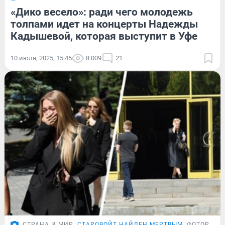
«Дико весело»: ради чего молодежь
толпами идет на концерты Надежды
Кадышевой, которая выступит в Уфе
10 июля, 2025, 15:45
8 009
21
СТРАНА И МИР
СТАРОВОЙТ НАЙДЕН МЕРТВЫМ
ФОТОРЕПО